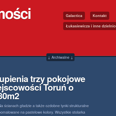
mości
Galactica
Kontakt
Łukasiewicza i inne dzielni
↓ Archiwalne ↓
upienia trzy pokojowe
ejscowości Toruń o
.80m2
Na ścianach gładzie a także ozdobne tynki strukturalne
pomalowane na pastelowe kolory. Wszystkie stolarka