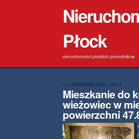
Nierucho
Płock
nieruchomości płockich pośredników
11 LISTOPADA, 2013 • 16:11
Mieszkanie do k
wieżowiec w mi
powierzchni 47