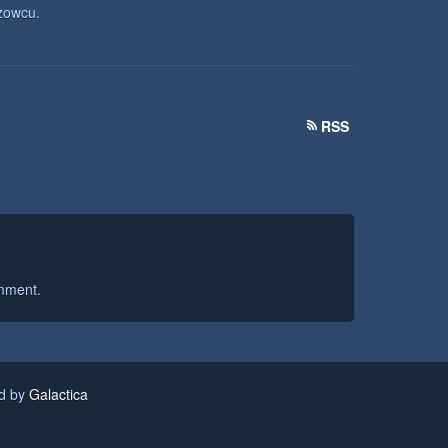
eżowcu.
RSS
mment.
ed by
Galactica