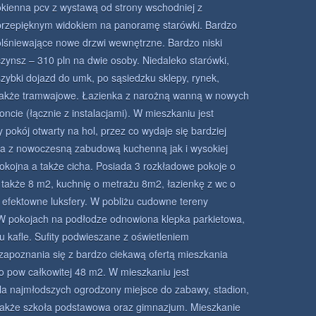
okienna pcv z wystawą od strony wschodniej z
przepięknym widokiem na panoramę starówki. Bardzo
olśniewające nowe drzwi wewnętrzne. Bardzo niski
czynsz – 310 pln na dwie osoby. Niedaleko starówki,
szybki dojazd do umk, po sąsiedzku sklepy, rynek,
a także tramwajowe. Łazienka z narożną wanną w nowych
ncie (łącznie z instalacjami). W mieszkaniu jest
 pokój otwarty na hol, przez co wydaje się bardziej
nia z nowoczesną zabudową kuchenną jak i wysokiej
okojna a także cicha. Posiada 3 rozkładowe pokoje o
 także 8 m2, kuchnię o metrażu 8m2, łazienkę z wc o
efektowne luksfery. W pobliżu cudowne tereny
. W pokojach na podłodze odnowiona klepka parkietowa,
u kafle. Sufity podwieszane z oświetleniem
poznania się z bardzo ciekawą ofertą mieszkania
o pow całkowitej 48 m2. W mieszkaniu jest
la najmłodszych ogrodzony miejsce do zabawy, stadion,
a także szkoła podstawowa oraz gimnazjum. Mieszkanie