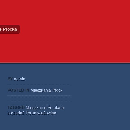
ce Płocka
BY
admin
POSTED IN
Mieszkania Płock
TAGGED
Mieszkanie
Smukała
sprzedaż
Toruń
wieżowiec