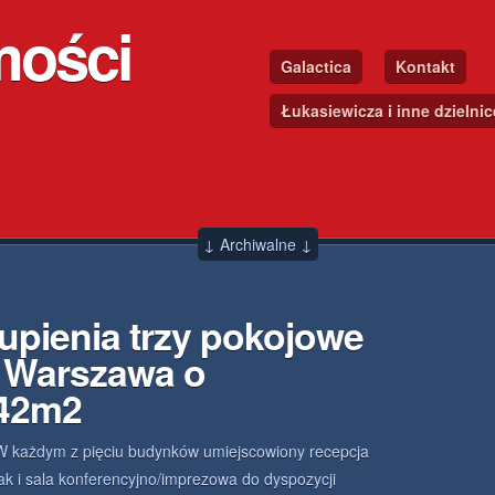
mości
Galactica
Kontakt
Łukasiewicza i inne dzielni
↓ Archiwalne ↓
upienia trzy pokojowe
 Warszawa o
.42m2
W każdym z pięciu budynków umiejscowiony recepcja
jak i sala konferencyjno/imprezowa do dyspozycji