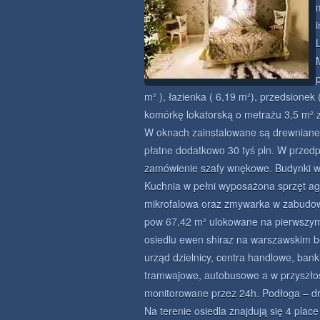
m² ), łazienka ( 6,19 m²), przedsionek
komórkę lokatorską o metrażu 3,5 m² z
W oknach zainstalowane są drewniane
płatne dodatkowo 30 tyś pln. W przedpo
zamówienie szafy wnękowe. Budynki w
Kuchnia w pełni wyposażona sprzęt agd
mikrofalowa oraz zmywarka w zabudow
pow 67,42 m² ulokowane na pierwszym
osiedlu ewen shiraz na warszawskim be
urząd dzielnicy, centra handlowe, bank
tramwajowe, autobusowe a w przyszłośc
monitorowane przez 24h. Podłoga – d
Na terenie osiedla znajdują się 4 pla