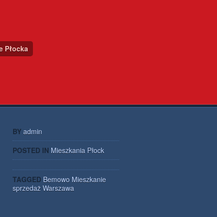
ce Płocka
BY
admin
POSTED IN
Mieszkania Płock
TAGGED
Bemowo
Mieszkanie
sprzedaż
Warszawa