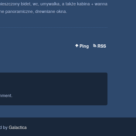
ieszczony bidet, wc, umywalka, a także kabina + wanna
dne panoramiczne, drewniane okna.
Ping
RSS
mment.
ed by
Galactica