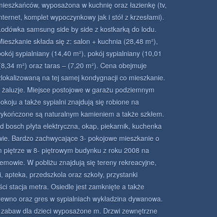
mieszkańców, wyposażona w kuchnię oraz łazienkę (tv,
internet, komplet wypoczynkowy jak i stół z krzesłami).
Lodówka samsung side by side z kostkarką do lodu.
Mieszkanie składa się z: salon + kuchnia (28,48 m²),
pokój sypialniany (14,40 m²), pokój sypialniany (10,01
 (8,34 m²) oraz taras – (7,20 m²). Cena obejmuje
lokalizowaną na tej samej kondygnacji co mieszkanie.
 żaluzje. Miejsce postojowe w garażu podziemnym
koju a także sypialni znajdują się robione na
ykończone są naturalnym kamieniem a także szkłem.
 bosch płyta elektryczna, okap, piekarnik, kuchenka
ie. Bardzo zachwycające 3- pokojowe mieszkanie o
 piętrze w 8- piętrowym budynku z roku 2008 na
mowie. W pobliżu znajdują się tereny rekreacyjne,
i, apteka, przedszkola oraz szkoły, przystanki
i stacja metra. Osiedle jest zamknięte a także
rewno oraz gres w sypialniach wykładzina dywanowa.
ce zabaw dla dzieci wyposażone m. Drzwi zewnętrzne