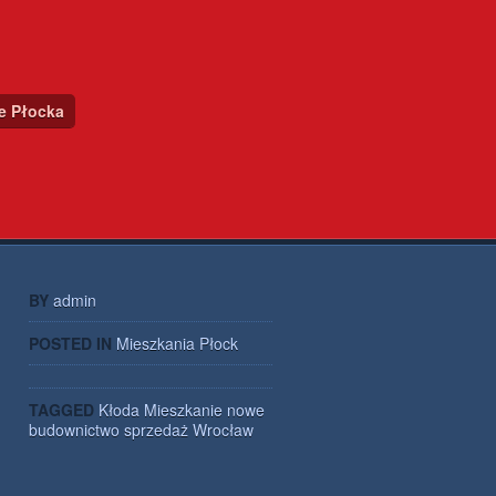
ce Płocka
BY
admin
POSTED IN
Mieszkania Płock
TAGGED
Kłoda
Mieszkanie
nowe
budownictwo
sprzedaż
Wrocław