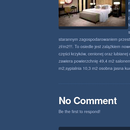
starannym zagospodarowaniem przestr
zł/m2!!!. To osiedle jest zalążkiem now
części krzyków, cenionej oraz lubianej
zawiera powierzchnię 49,4 m2 salonem
m2,sypialnia 10,3 m2 osobna jasna ku
No Comment
Be the first to respond!