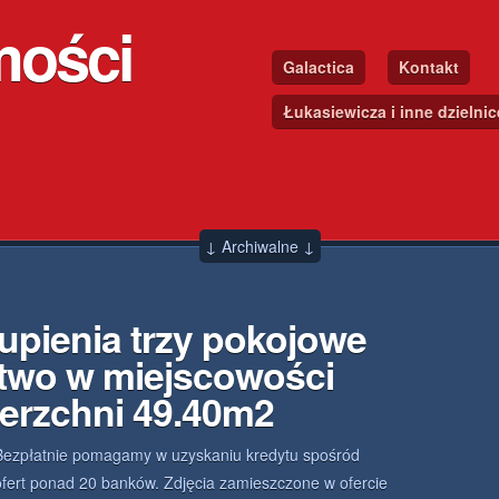
mości
Galactica
Kontakt
Łukasiewicza i inne dzielni
↓ Archiwalne ↓
upienia trzy pokojowe
two w miejscowości
erzchni 49.40m2
Bezpłatnie pomagamy w uzyskaniu kredytu spośród
ofert ponad 20 banków. Zdjęcia zamieszczone w ofercie