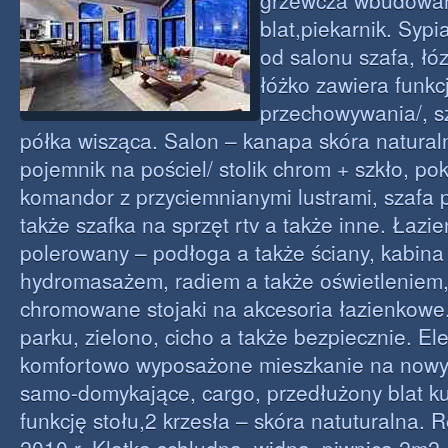
grzewcza wbudowa
blat,piekarnik. Sypi
od salonu szafa, ł
łóżko zawiera funkc
przechowywania/, s
półka wisząca. Salon – kanapa skóra natural
pojemnik na pościel/ stolik chrom + szkło, po
komandor z przyciemnianymi lustrami, szafa p
także szafka na sprzęt rtv a także inne. Łazi
polerowany – podłoga a także ściany, kabina
hydromasażem, radiem a także oświetleniem,
chromowane stojaki na akcesoria łazienkowe
parku, zielono, cicho a także bezpiecznie. El
komfortowo wyposażone mieszkanie na nowym
samo-domykające, cargo, przedłużony blat k
funkcję stołu,2 krzesła – skóra natuturalna.