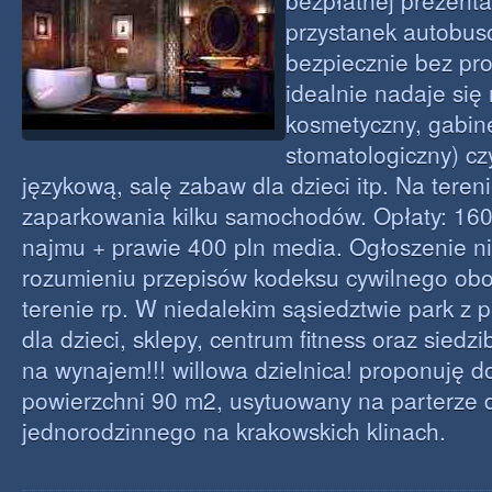
bezpłatnej prezentac
przystanek autobus
bezpiecznie bez prow
idealnie nadaje się
kosmetyczny, gabine
stomatologiczny) cz
językową, salę zabaw dla dzieci itp. Na teren
zaparkowania kilku samochodów. Opłaty: 160
najmu + prawie 400 pln media. Ogłoszenie ni
rozumieniu przepisów kodeksu cywilnego ob
terenie rp. W niedalekim sąsiedztwie park z
dla dzieci, sklepy, centrum fitness oraz siedzi
na wynajem!!! willowa dzielnica! proponuję d
powierzchni 90 m2, usytuowany na parterze
jednorodzinnego na krakowskich klinach.