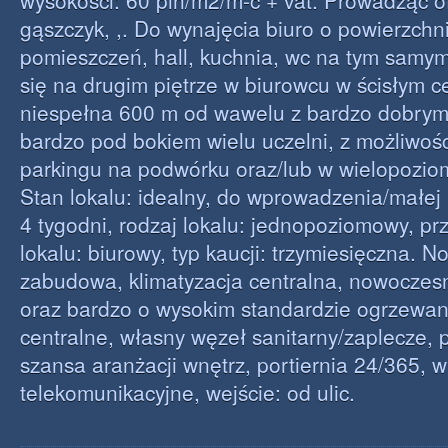
wysokości: 60 pln/m2/m-c + vat. Prowadząc of
gąszczyk, ,. Do wynajęcia biuro o powierzchn
pomieszczeń, hall, kuchnia, wc na tym samym
się na drugim piętrze w biurowcu w ścisłym 
niespełna 600 m od wawelu z bardzo dobry
bardzo pod bokiem wielu uczelni, z możliwoś
parkingu na podwórku oraz/lub w wielopozi
Stan lokalu: idealny, do wprowadzenia/małej 
4 tygodni, rodzaj lokalu: jednopoziomowy, p
lokalu: biurowy, typ kaucji: trzymiesięczna. 
zabudowa, klimatyzacja centralna, nowoczes
oraz bardzo o wysokim standardzie ogrzewan
centralne, własny węzeł sanitarny/zaplecze, 
szansa aranżacji wnętrz, portiernia 24/365, w
telekomunikacyjne, wejście: od ulic.