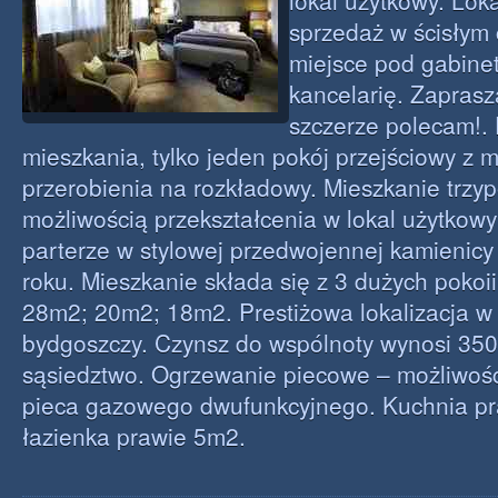
lokal użytkowy. Lok
sprzedaż w ścisłym 
miejsce pod gabinet
kancelarię. Zaprasz
szczerze polecam!.
mieszkania, tylko jeden pokój przejściowy z 
przerobienia na rozkładowy. Mieszkanie trzy
możliwością przekształcenia w lokal użytko
parterze w stylowej przedwojennej kamienicy
roku. Mieszkanie składa się z 3 dużych pokoi
28m2; 20m2; 18m2. Prestiżowa lokalizacja 
bydgoszczy. Czynsz do wspólnoty wynosi 350
sąsiedztwo. Ogrzewanie piecowe – możliwośc
pieca gazowego dwufunkcyjnego. Kuchnia p
łazienka prawie 5m2.