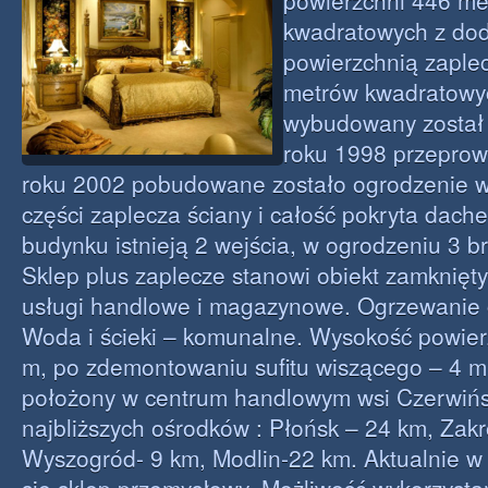
powierzchni 446 me
kwadratowych z do
powierzchnią zaple
metrów kwadratowyc
wybudowany został 
roku 1998 przepro
roku 2002 pobudowane zostało ogrodzenie w
części zaplecza ściany i całość pokryta dach
budynku istnieją 2 wejścia, w ogrodzeniu 3 
Sklep plus zaplecze stanowi obiekt zamknięty
usługi handlowe i magazynowe. Ogrzewanie 
Woda i ścieki – komunalne. Wysokość powier
m, po zdemontowaniu sufitu wiszącego – 4 m
położony w centrum handlowym wsi Czerwińs
najbliższych ośrodków : Płońsk – 24 km, Zak
Wyszogród- 9 km, Modlin-22 km. Aktualnie w 