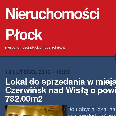
Nieruchomości
Płock
nieruchomości płockich pośredników
19 LUTEGO, 2012 • 12:02
Lokal do sprzedania w miej
Czerwińsk nad Wisłą o powi
782.00m2
Do nabycia lokal h