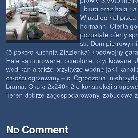
prawie 3,55)o metr
+biura oraz hala na 
Wjazd do hal przez
hormann. Oferta go
pozostałe oferty spr
str. Dom piętrowy 
(5 pokoło kuchnia,2łazienka) +podwójny gara
Hale są murowane, ocieplone, otynkowane. Jes
wod-kan a także przyłącze wodne jak i kanali
całości ogrzewany – c. Ogrodzona, niebrzydk
brama. Około 2x240m2 o konstrukcji słupowej
Teren dobrze zagospodarowany, zabudowa z
No Comment