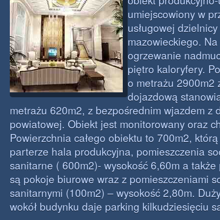
obiekt produkcyjno
umiejscowiony w pr
usługowej dzielnic
mazowieckiego. Na 
ogrzewanie nadmuc
piętro kaloryfery. P
o metrażu 2900m2 
dojazdową stanowią
metrażu 620m2, z bezpośrednim wjazdem z d
powiatowej. Obiekt jest monitorowany oraz c
Powierzchnia całego obiektu to 700m2, którą
parterze hala produkcyjna, pomieszczenia so
sanitarne ( 600m2)- wysokość 6,60m a także 
są pokoje biurowe wraz z pomieszczeniami so
sanitarnymi (100m2) – wysokość 2,80m. Duży
wokół budynku daje parking kilkudziesięciu