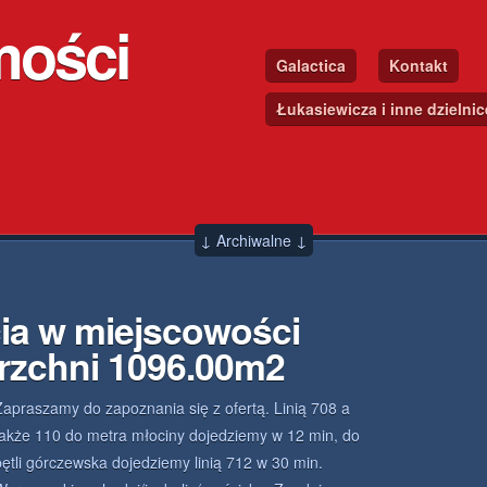
mości
Galactica
Kontakt
Łukasiewicza i inne dzielni
↓ Archiwalne ↓
ia w miejscowości
erzchni 1096.00m2
Zapraszamy do zapoznania się z ofertą. Linią 708 a
także 110 do metra młociny dojedziemy w 12 min, do
pętli górczewska dojedziemy linią 712 w 30 min.