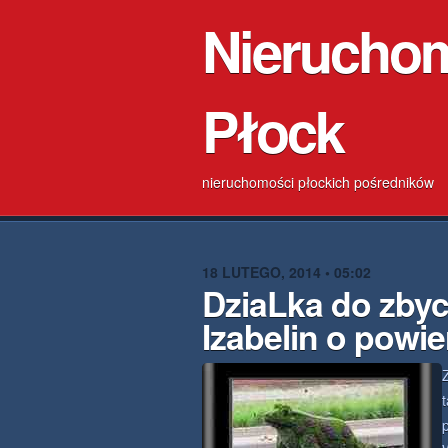
Nierucho
Płock
nieruchomości płockich pośredników
18 LUTEGO, 2014 • 05:02
DziaLka do zbyc
Izabelin o powi