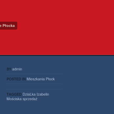
ce Płocka
BY
admin
POSTED IN
Mieszkania Płock
TAGGED
DziaLka
Izabelin
Mościska
sprzedaż