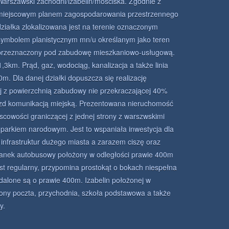
Warszawski zachodni/izabelin/mościska. Zgodnie z
miejscowym planem zagospodarowania przestrzennego
działka zlokalizowana jest na terenie oznaczonym
symbolem planistycznym mn/u określanym jako teren
przeznaczony pod zabudowę mieszkaniowo-usługową.
,3km. Prąd, gaz, wodociąg, kanalizacja a także linia
0m. Dla danej działki dopuszcza się realizację
 z powierzchnią zabudowy nie przekraczającej 40%
jazd komunikacją miejską. Prezentowana nieruchomość
scowości graniczącej z jednej strony z warszwskimi
 parkiem narodowym. Jest to wspaniała inwestycja dla
 infrastruktur dużego miasta a zarazem ciszę oraz
tanek autobusowy położony w odległości prawie 400m
jest regularny, przypomina prostokąt o bokach niespełna
dalone są o prawie 400m. Izabelin położonej w
ony poczta, przychodnia, szkoła podstawowa a także
y.