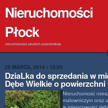
Nieruchomości
Płock
nieruchomości płockich pośredników
25 MARCA, 2014 • 12:03
DziaLka do sprzedania w m
Dębe Wielkie o powierzchni
Nieruchomość miesz
malowniczym oraz u
w miejscowości dębe