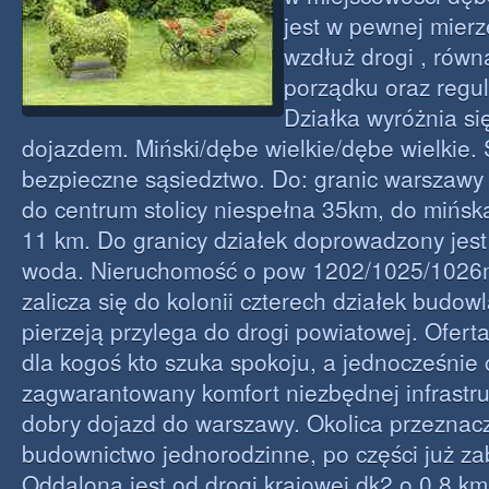
jest w pewnej mier
wzdłuż drogi , równ
porządku oraz regul
Działka wyróżnia s
dojazdem. Miński/dębe wielkie/dębe wielkie.
bezpieczne sąsiedztwo. Do: granic warszawy
do centrum stolicy niespełna 35km, do mińs
11 km. Do granicy działek doprowadzony jest
woda. Nieruchomość o pow 1202/1025/1026
zalicza się do kolonii czterech działek budow
pierzeją przylega do drogi powiatowej. Ofert
dla kogoś kto szuka spokoju, a jednocześnie
zagwarantowany komfort niezbędnej infrastru
dobry dojazd do warszawy. Okolica przezna
budownictwo jednorodzinne, po części już z
Oddalona jest od drogi krajowej dk2 o 0,8 km