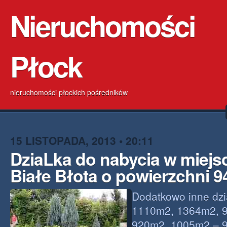
Nieruchomości
Płock
nieruchomości płockich pośredników
15 LISTOPADA, 2013 • 20:11
DziaLka do nabycia w miej
Białe Błota o powierzchni 
Dodatkowo inne dzia
1110m2, 1364m2, 
920m2, 1005m2 – 9