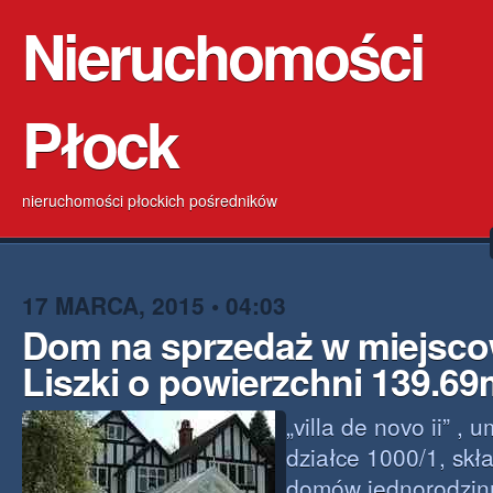
Nieruchomości
Płock
nieruchomości płockich pośredników
17 MARCA, 2015 • 04:03
Dom na sprzedaż w miejsco
Liszki o powierzchni 139.6
„villa de novo ii” ,
działce 1000/1, skł
domów jednorodzin