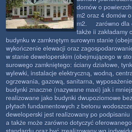
domów o powierzchn
m2 oraz 4 domów o
m2. zarówno dla e
także ii zakładamy 
budynku w zamknętym surowym stanie (obej
wykończenie elewacji oraz zagospodarowanie
w stanie deweloperskim (obejmującego w sto
surowego zamkniętego: ściany działowe, tyn
wylewki, instalacje elektryczną, wodną, centr
ogrzewania, gazową, sanitarna, wyposażeni
budynki znaczne (nazywane maxi) jak i mniejs
realizowane jako budynki dwupoziomowe bez 
płytach fundamentowych z betonu wodoszcze
deweloperski jest realizowany po podpisaniu
a także może zarówno dotyczyć oferowanego
standardu oraz być zrealizowany wg indywidu