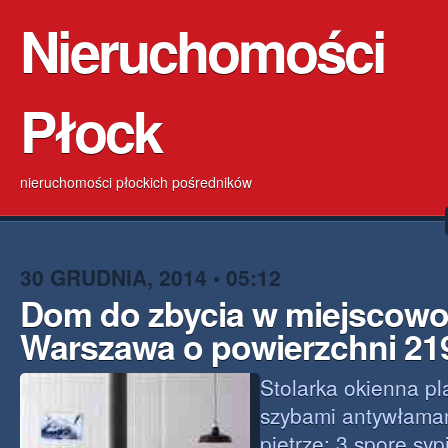
Nieruchomości
Płock
nieruchomości płockich pośredników
30 GRUDNIA, 2014 • 05:12
Dom do zbycia w miejscowo
Warszawa o powierzchni 21
Stolarka okienna pl
szybami antywłaman
piętrze: 3 spore syp