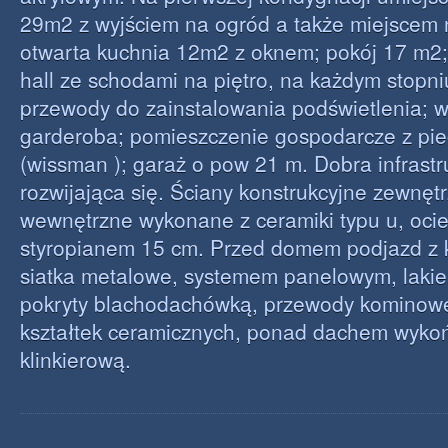
29m2 z wyjściem na ogród a także miejscem 
otwarta kuchnia 12m2 z oknem; pokój 17 m2;
hall ze schodami na piętro, na każdym stop
przewody do zainstalowania podświetlenia; w
garderoba; pomieszczenie gospodarcze z p
(wissman ); garaż o pow 21 m. Dobra infrastr
rozwijająca się. Ściany konstrukcyjne zewnęt
wewnętrzne wykonane z ceramiki typu u, oci
styropianem 15 cm. Przed domem podjazd z 
siatka metalowe, systemem panelowym, lak
pokryty blachodachówką, przewody kominow
kształtek ceramicznych, ponad dachem wyko
klinkierową.