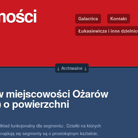
mości
Galactica
Kontakt
Łukasiewicza i inne dzielni
↓ Archiwalne ↓
w miejscowości Ożarów
 o powierzchni
Układ funkcjonalny dla segmentu:. Działki na których
znajdują się segmenty są o prostokątnym kształcie,