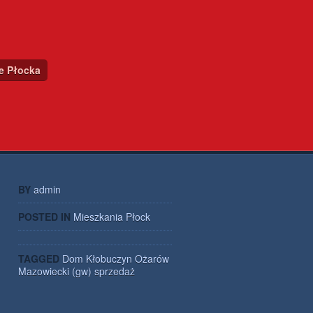
ce Płocka
BY
admin
POSTED IN
Mieszkania Płock
TAGGED
Dom
Kłobuczyn
Ożarów
Mazowiecki (gw)
sprzedaż