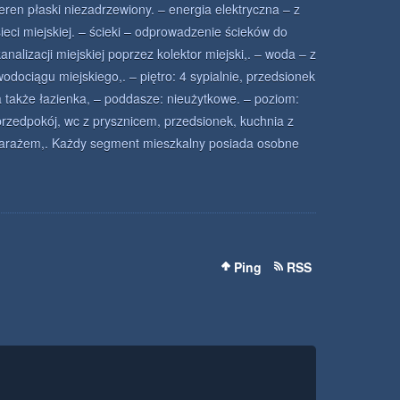
teren płaski niezadrzewiony. – energia elektryczna – z
sieci miejskiej. – ścieki – odprowadzenie ścieków do
kanalizacji miejskiej poprzez kolektor miejski,. – woda – z
wodociągu miejskiego,. – piętro: 4 sypialnie, przedsionek
a także łazienka, – poddasze: nieużytkowe. – poziom:
przedpokój, wc z prysznicem, przedsionek, kuchnia z
a garażem,. Każdy segment mieszkalny posiada osobne
Ping
RSS