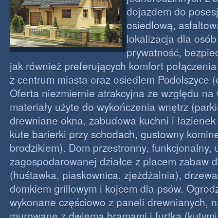
dojazdem do posesj
osiedlową, asfalto
lokalizacja dla osó
prywatność, bezpiec
jak również preferujących komfort połączeni
z centrum miasta oraz osiedlem Podolszyce (
Oferta niezmiernie atrakcyjna ze względu na 
materiały użyte do wykończenia wnętrz (park
drewniane okna, zabudowa kuchni i łazienek
kute barierki przy schodach, gustowny komine
brodzikiem). Dom przestronny, funkcjonalny,
zagospodarowanej działce z placem zabaw dl
(huśtawka, piaskownica, zjeżdżalnia), drze
domkiem grillowym i kojcem dla psów. Ogrodz
wykonane częściowo z paneli drewnianych, na
murowane z dwiema bramami i furtką (kutymi