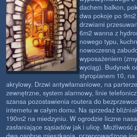
dachem balkon, pok
dwa pokoje po 9m2
drzwiami przesuwan
6m2 wanna z hydro
nowego typu, kuchn
nowoczesną zabudo
wyposażeniem (zmy
wyciąg). Budynek o
styropianem 10, na
akrylowy. Drzwi antywłamaniowe, na parterze
zewnętrzne, system alarmowy, linie telefonicz
szansa pozostawienia routera do bezprzewo
internetu w całym domu. Na sprzedaż bliźnia
190m2 na miedzyniu. W ogrodzie liczne nas
zasłaniające sąsiadów jak i ulicę. Możliwość
dwa osobne mieszkania, przeprowadzone ins