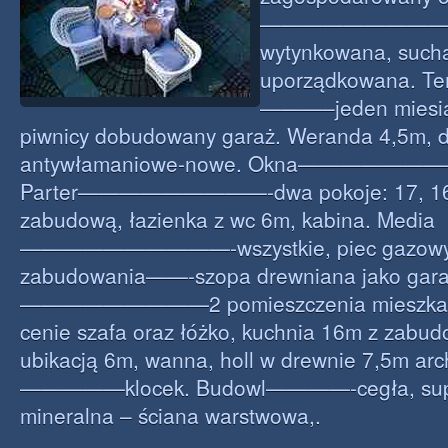
—————————-pod
wytynkowana, such
uporządkowana. Te
———–jeden miesią
piwnicy dobudowany garaż. Weranda 4,5m, d
antywłamaniowe-nowe. Okna——————
Parter—————————-dwa pokoje: 17, 16m
zabudową, łazienka z wc 6m, kabina. Media
——————————-wszystkie, piec gazowy b
zabudowania——-szopa drewniana jako garaż,
—————————2 pomieszczenia mieszkalne
cenie szafa oraz łóżko, kuchnia 16m z zabud
ubikacją 6m, wanna, holl w drewnie 7,5m arc
—————klocek. Budowl————-cegła, supo
mineralna – ściana warstwowa,.