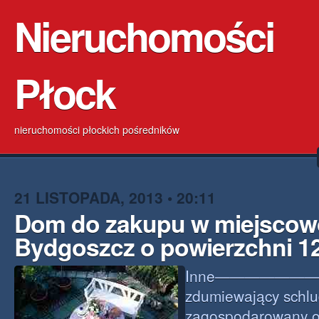
Nieruchomości
Płock
nieruchomości płockich pośredników
21 LISTOPADA, 2013 • 20:11
Dom do zakupu w miejscow
Bydgoszcz o powierzchni 1
Inne——————
zdumiewający schl
zagospodarowany o