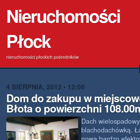
Nieruchomości
Płock
nieruchomości płockich pośredników
4 SIERPNIA, 2012 • 12:08
Dom do zakupu w miejscowo
Błota o powierzchni 108.00
Dach wielospadowy 
blachodachówką. Ł
nowa bardzo efekto