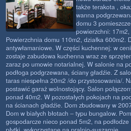
także terakota , ok
wanna podgrzewan
domu 3 pomieszcze
powierzchni: 17m2,
Powierzchnia domu 110m2, działka 600m2. D
antywłamaniowe. W części kuchennej: w cen
zostaje zabudowa kuchenna wraz ze sprzęt
zaraz po umowie notarialnej. W salonie na po
podłoga podgrzewana, ściany gładźie. Z salo
taras niespełna 20m2 /do przystosowania/. 
postawić garaż wolnostojący. Salon połączon
ponad 40m2. W pozostałych pokojach na pod
na ścianach gładźie. Dom zbudowany w 2007 
Dom w białych błotach – typu bungalow. Pom
gospodarcze nieco ponad 5m2, na podłodze a
płytki, wykorzystane na pralnio-suszarnię.