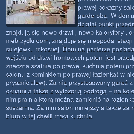
prawej pokaźny salo
garderobą. W domu
działał punkt przed
znajdują się nowe drzwi , nowe kaloryfery , 
niebrzydki dom, znajduje się nieopodal stacj
sulejówku miłosnej. Dom na parterze posiada
wejściu od drzwi frontowych potem jest przed
znaczna szatnia po prawej kuchnia potem pr
salonu z kominkiem po prawej łazienka( w niej
prysznic,zlew). Za nią przystosowany garaż z
oknami a także z wyłożoną podłogą – na kole
nim pralnia którą można zamienić na łazienkę
suszarnia. Za nim salon mniejszy a także za
biuro w tej chwili mała kuchnia.