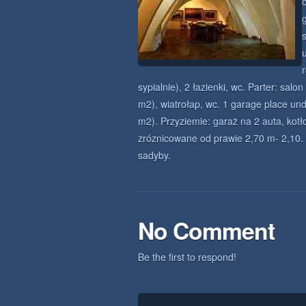
s
sypialnie), 2 łazienki, wc. Parter: sal
m2), wiatrołap, wc. 1 garage place und
m2). Przyziemie: garaż na 2 auta, kot
zróznicowane od prawie 2,70 m- 2,10. A
sadyby.
No Comment
Be the first to respond!