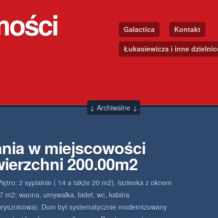
mości
Galactica
Kontakt
Łukasiewicza i inne dzielni
↓ Archiwalne ↓
nia w miejscowości
ierzchni 200.00m2
Piętro: 2 sypialnie ( 14 a także 20 m2), łazienka z oknem
(7 m2; wanna, umywalka, bidet, wc, kabina
prysznicowa). Dom był systematycznie modernizowany