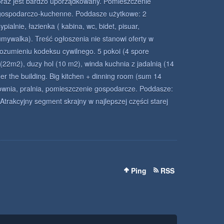
oraz jest bardzo uporządkowany. Pomieszczenie
gospodarczo-kuchenne. Poddasze użytkowe: 2
ypialnie, łazienka ( kabina, wc, bidet, pisuar,
umywalka). Treść ogłoszenia nie stanowi oferty w
rozumieniu kodeksu cywilnego. 5 pokoi (4 spore
on (22m2), duzy hol (10 m2), winda kuchnia z jadalnią (14
er the building. Big kitchen + dinning room (sum 14
łownia, pralnia, pomieszczenie gospodarcze. Poddasze:
trakcyjny segment skrajny w najlepszej części starej
Ping
RSS