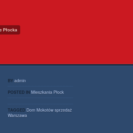
ce Płocka
BY
admin
POSTED IN
Mieszkania Płock
TAGGED
Dom
Mokotów
sprzedaż
Warszawa