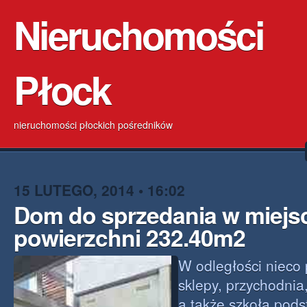
Nieruchomości
Płock
nieruchomości płockich pośredników
15 LUTEGO, 2014 • 16:02
Dom do sprzedania w miejs
powierzchni 232.40m2
W odległości niec
sklepy, przychodnia
a także szkoła pod