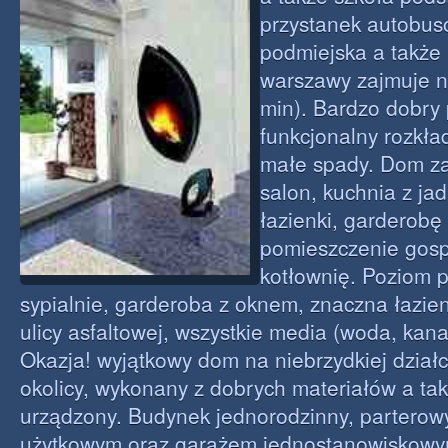
przystanek autobuso
podmiejska a także 
warszawy zajmuje n
min). Bardzo dobry 
funkcjonalny rozkł
małe spady. Dom za
salon, kuchnia z jad
łazienki, garderobę
pomieszczenie gos
kotłownię. Poziom p
sypialnie, garderoba z oknem, znaczna łazie
ulicy asfaltowej, wszystkie media (woda, kanal
Okazja! wyjątkowy dom na niebrzydkiej dział
okolicy, wykonany z dobrych materiałów a ta
urządzony. Budynek jednorodzinny, partero
użytkowym oraz garażem jednostanowiskow