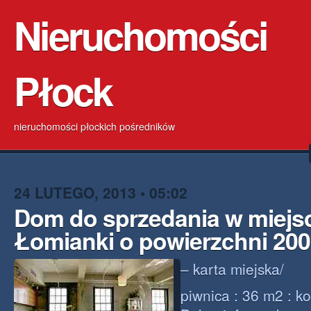
Nieruchomości
Płock
nieruchomości płockich pośredników
24 LUTEGO, 2013 • 05:02
Dom do sprzedania w miejs
Łomianki o powierzchni 20
– karta miejska/
piwnica : 36 m2 : k