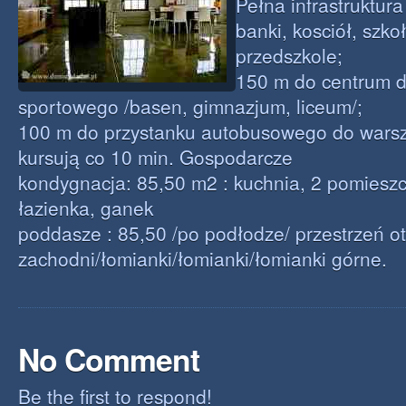
Pełna infrastruktura
banki, kosciół, szk
przedszkole;
150 m do centrum d
sportowego /basen, gimnazjum, liceum/;
100 m do przystanku autobusowego do wars
kursują co 10 min. Gospodarcze
kondygnacja: 85,50 m2 : kuchnia, 2 pomieszc
łazienka, ganek
poddasze : 85,50 /po podłodze/ przestrzeń o
zachodni/łomianki/łomianki/łomianki górne.
No Comment
Be the first to respond!