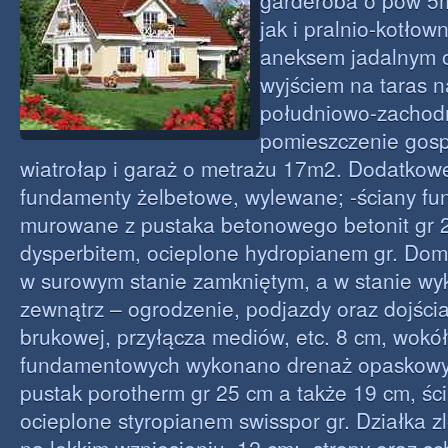
garderoba o pow 5m
jak i pralnio-kotłow
aneksem jadalnym 
wyjściem na taras n
południowo-zachodni
pomieszczenie gosp
wiatrołap i garaż o metrażu 17m2. Dodatkowe
fundamenty żelbetowe, wylewane; -ściany f
murowane z pustaka betonowego betonit gr 
dysperbitem, ocieplone hydropianem gr. Dom
w surowym stanie zamkniętym, a w stanie w
zewnątrz – ogrodzenie, podjazdy oraz dojścia
brukowej, przyłącza mediów, etc. 8 cm, wokół
fundamentowych wykonano drenaż opaskowy,
pustak porotherm gr 25 cm a także 19 cm, śc
ocieplone styropianem swisspor gr. Działka z