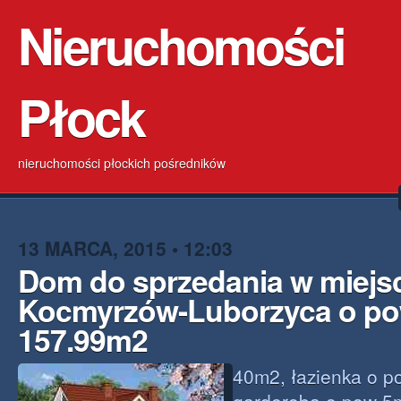
Nieruchomości
Płock
nieruchomości płockich pośredników
13 MARCA, 2015 • 12:03
Dom do sprzedania w miejs
Kocmyrzów-Luborzyca o po
157.99m2
40m2, łazienka o p