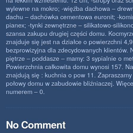
na lekkim wzniesieniu. 12 cm; -stropy oraz s
wylewne na mokro; -więźba dachowa – drewn
dachu – dachówka cementowa euronit; -kom
pianex; -tynki zewnętrzne – silikatowo-silikono
szansa zakupu drugiej części domu. Kocmyrz
znajduje się jest na działce o powierzchni 4,
bezprowizyjna dla zdecydowanych klientów. 
piętrze – poddasze – mamy: 3 sypialnie o me
Powierzchnia całkowita domu wynosi 157. Na
znajdują się : kuchnia o pow 11. Zapraszamy 
połowy domu w zabudowie bliźniaczej. Więcej
numerem – 0.
No Comment