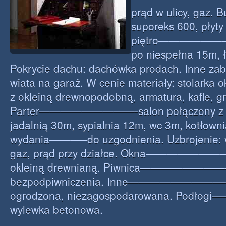
prąd w ulicy, gaz
suporeks 600, płyty 
piętro————————
po niespełna 15m, 
Pokrycie dachu: dachówka prodach. Inne 
wiata na garaż. W cenie materiały: stolarka 
z okleiną drewnopodobną, armatura, kafle, grz
Parter—————————-salon połączony z k
jadalnią 30m, sypialnia 12m, wc 3m, kotłown
wydania———–do uzgodnienia. Uzbrojenie: 
gaz, prąd przy działce. Okna——————
okleiną drewnianą. Piwnica———————
bezpodpiwniczenia. Inne——————————
ogrodzona, niezagospodarowana. Pod
wylewka betonowa.