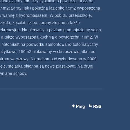
Odnajdziemy tam trzy sypialnie o powierzchni 28m2;
24m2; 24m2; jak i pokaźną łazienkę 15m2 wyposażoną
w wannę z hydromasażem. W pobliżu przedszkole,
szkoła, kościół, sklep, tereny zielone a także
rekreacyjne. Na pierwszym poziomie odnajdziemy salon
 a także wyposażoną kuchnią o powierzchni 10m2. W
, natomiast na podwórku zamontowano automatyczny
użytkowej 150m2 ulokowany w skrzeszewie, 4km od
centrum warszawy. Nieruchomość wybudowana w 2009
ele, stolarka okienna są nowe plastikowe. Na drugi
wniane schody.
Ping
RSS