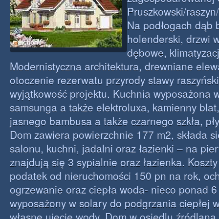
Pruszkowski/raszyn/
Na podłogach dąb b
holenderski, drzwi
dębowe, klimatyzacj
Modernistyczna architektura, drewniane elew
otoczenie rezerwatu przyrody stawy raszyńsk
wyjątkowość projektu. Kuchnia wyposażona w
samsunga a także elektroluxa, kamienny bla
jasnego bambusa a także czarnego szkła, pły
Dom zawiera powierzchnie 177 m2, składa si
salonu, kuchni, jadalni oraz łazienki – na pi
znajdują się 3 sypialnie oraz łazienka. Koszt
podatek od nieruchomości 150 pn na rok, och
ogrzewanie oraz ciepła woda- nieco ponad 6 
wyposażony w solary do podgrzania ciepłej 
własne ujęcie wody. Dom w osiedlu źródlana 