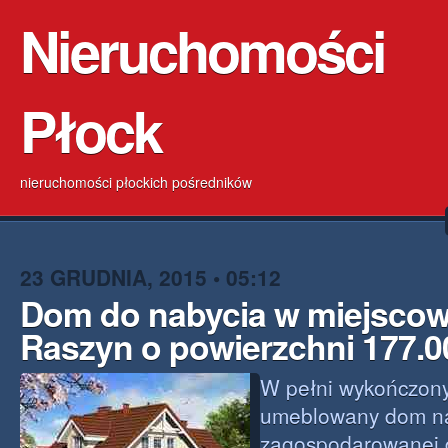
Nieruchomości
Płock
nieruchomości płockich pośredników
23 GRUDNIA, 2015 • 05:12
Dom do nabycia w miejscow
Raszyn o powierzchni 177.
W pełni wykończony
umeblowany dom na
zagospodarowanej d