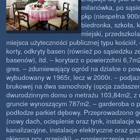
milanówka, po sąsi
pkp (niespełna 900m
biedronka, szkoła, 
miejski, przedszkola
miejsca użyteczności publicznej typu kościół, 
korty, odkryty basen (również po sąsiedzku z
basenów), itd. – korytarz o powierzchni 6,7m
gres. – zdumiewający ogród na działce o p
wybudowany w 1965r, lecz w 2000r. – podjazd
brukowej na dwa samochody (opcja zadaszeni
dwurodzinnym domu o metrażu 103,84m2, z 
gruncie wynoszącym 787m2. – garderoba o 
podłodze parkiet dębowy. Przeprowadzono g
(nowy dach, ocieplenie oraz tynk, instalacje 
kanalizacyjne, instalacje elektryczne oraz ga
okienna pcv, grzejniki). – pomieszczenie syp