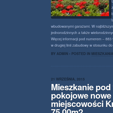
wbudowanymi garażami. W najbliższym
jednorodzinnych a także wielorodzinny
Więcej informacji pod numerem – 883 9
w drugiej linii zabudowy w stosunku do
BY ADMIN • POSTED IN
MIESZKANI
21 WRZEŚNIA, 2015
Mieszkanie pod
pokojowe nowe
miejscowości K
75.00m2