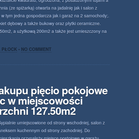
 kształcie kwadratu, ogrodzona, z posadzonymi tujami a
ia (ze spiżarką) otwarta na jadalnię jak i salon z
ki w tym jedna gospodarcza jak i garaż na 2 samochody;.
iet dębowy a także bukowy oraz płytki ceramiczne.
250m2, a użytkową 200m2 a także jest umieszczony na
A PŁOCK
•
NO COMMENT
zakupu pięcio pokojowe
c w miejscowości
rzchni 127.50m2
Sypialnie umiejscowione od strony wschodniej, salon z
aneksem kuchennym od strony zachodniej. Do
mieszkania przynależy miejsce postojowe w garażu