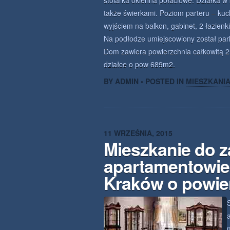
stolarka okienna połaciowe. Działka w
także świerkami. Poziom parteru – kuchn
wyjściem na balkon, gabinet, 2 łazien
Na podłodze umiejscowiony został park
Dom zawiera powierzchnia całkowitą 
działce o pow 689m2.
BY ADMIN • POSTED IN
MIESZKANI
11 WRZEŚNIA, 2015
Mieszkanie do 
apartamentowie
Kraków o powie