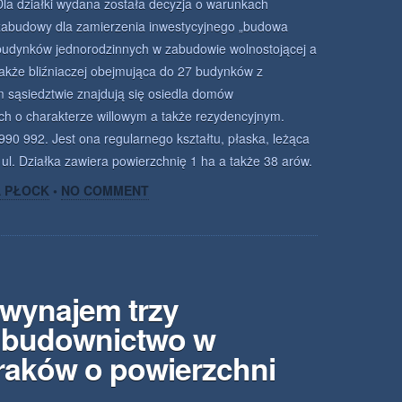
Dla działki wydana została decyzja o warunkach
zabudowy dla zamierzenia inwestycyjnego „budowa
budynków jednorodzinnych w zabudowie wolnostojącej a
także bliźniaczej obejmująca do 27 budynków z
 sąsiedztwie znajdują się osiedla domów
ch o charakterze willowym a także rezydencyjnym.
90 992. Jest ona regularnego kształtu, płaska, leżąca
 ul. Działka zawiera powierzchnię 1 ha a także 38 arów.
A PŁOCK
•
NO COMMENT
 wynajem trzy
 budownictwo w
raków o powierzchni