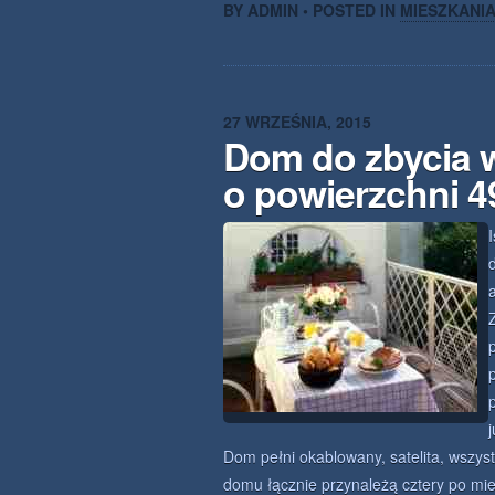
BY ADMIN • POSTED IN
MIESZKANI
27 WRZEŚNIA, 2015
Dom do zbycia 
o powierzchni 
a
Dom pełni okablowany, satelita, wszyst
domu łącznie przynależą cztery po miej