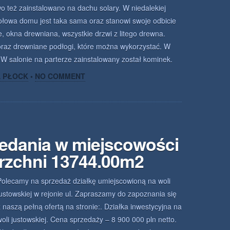
 też zainstalowano na dachu solary. W niedalekiej
połowa domu jest taka sama oraz stanowi swoje odbicie
, okna drewniana, wszystkie drzwi z litego drewna.
 oraz drewniane podłogi, które można wykorzystać. W
 W salonie na parterze zainstalowany został kominek.
A PŁOCK
•
NO COMMENT
zedania w miejscowości
rzchni 13744.00m2
Polecamy na sprzedaż działkę umiejscowioną na woli
justowskiej w rejonie ul. Zapraszamy do zapoznania się
z naszą pełną ofertą na stronie:. Działka inwestycyjna na
woli justowskiej. Cena sprzedaży – 8 900 000 pln netto.