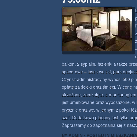
balkon, 2 sypialni, łazienki a także pr
spacerowe – lasek wolski, park decjusza
Czynsz administracyjny wynosi 500 pln
opłatę za ścieki oraz śmieci. W cenę n
strzeżone, zamknięte, z monitoringiem
jest umeblowane oraz wyposażone, w 
prysznic oraz wc, w jednym z pokoi łó
szaf. Dodatkowo płacony jest tylko prąd
Zapraszamy do zapoznania się z naszą 
BY ADMIN • POSTED IN
MIESZKANI