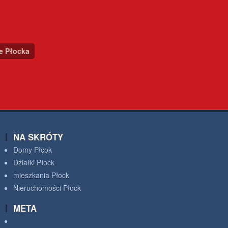
ce Płocka
NA SKRÓTY
Domy Płcok
Działki Płock
mieszkania Płock
Nieruchomości Płock
META