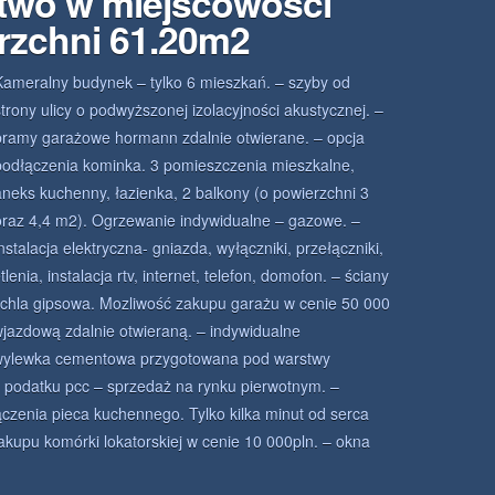
two w miejscowości
rzchni 61.20m2
Kameralny budynek – tylko 6 mieszkań. – szyby od
strony ulicy o podwyższonej izolacyjności akustycznej. –
bramy garażowe hormann zdalnie otwierane. – opcja
podłączenia kominka. 3 pomieszczenia mieszkalne,
aneks kuchenny, łazienka, 2 balkony (o powierzchni 3
oraz 4,4 m2). Ogrzewanie indywidualne – gazowe. –
instalacja elektryczna- gniazda, wyłączniki, przełączniki,
enia, instalacja rtv, internet, telefon, domofon. – ściany
achla gipsowa. Mozliwość zakupu garażu w cenie 50 000
jazdową zdalnie otwieraną. – indywidualne
wylewka cementowa przygotowana pod warstwy
 podatku pcc – sprzedaż na rynku pierwotnym. –
czenia pieca kuchennego. Tylko kilka minut od serca
akupu komórki lokatorskiej w cenie 10 000pln. – okna