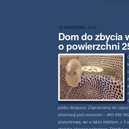
18 WRZEŚNIA, 2015
Dom do zbycia 
o powierzchni 
parku decjusza. Zapraszamy do zapozna
informacji pod numerem – 883 990 992.
prysznicową, wc a także bidetem, z 3 s