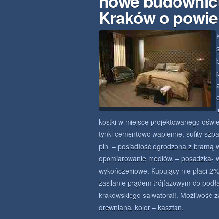
nowe budownic
Kraków o powie
kostki w miejsce projektowanego oświetl
tynki cementowo wapienne, sufity szp
pln. – posiadłość ogrodzona z bramą w
opomiarowanie mediów. – posadzka- 
wykończeniowe. Kupujący nie płaci 2%
zasilanie prądem trójfazowym do podłą
krakowskiego salwatora!!. Możliwość z
drewniana, kolor – kasztan.