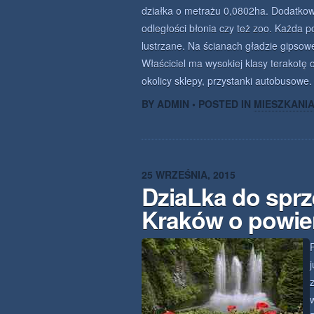
działka o metrażu 0,0802ha. Dodatkowo
odległości błonia czy też zoo. Każda 
lustrzane. Na ścianach gładzie gipsowe
Właściciel ma wysokiej klasy terakotę
okolicy sklepy, przystanki autobusowe.
BY ADMIN • POSTED IN
MIESZKANI
25 WRZEŚNIA, 2015
DziaLka do spr
Kraków o powie