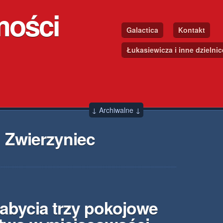
mości
Galactica
Kontakt
Łukasiewicza i inne dzielni
↓ Archiwalne ↓
 Zwierzyniec
abycia trzy pokojowe