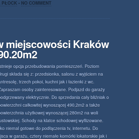
A PŁOCK
•
NO COMMENT
w miejscowości Kraków
490.20m2
Istnieje opcja przebudowania pomieszczeń. Poziom
drugi składa się z: przedsionka, salonu z wyjściem na
ntresolę, trzech pokoi, kuchni jak i łazienki z wc.
Zapraszam osoby zainteresowane. Podjazd do garaży
podgrzewany elektrycznie. Do sprzedania cały bliźniak o
powierzchni całkowitej wynoszącej 490,2m2 a także
powierzchnia użytkowej wynoszącej 280m2 na woli
justowskiej. Schody na klatce schodowej wyflizowane.
ko niemal gotowe do podłączenia tv, internetu. Do
sca w garażu, cztery niemałe komórki lokatorskie jak i