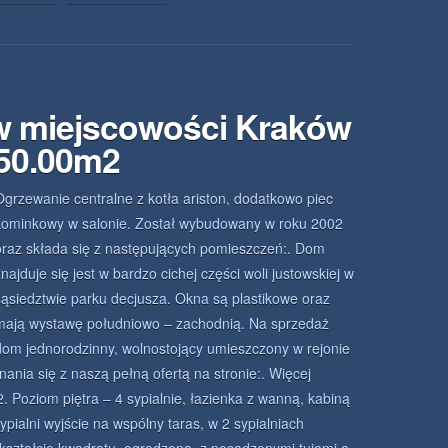
w miejscowości Kraków
250.00m2
Ogrzewanie centralne z kotła ariston, dodatkowo piec
kominkowy w salonie. Został wybudowany w roku 2002
oraz składa się z następujących pomieszczeń:. Dom
znajduje się jest w bardzo cichej części woli justowskiej w
sąsiedztwie parku decjusza. Okna są plastikowe oraz
mają wystawę południowo – zachodnią. Na sprzedaż
dom jednorodzinny, wolnostojący umieszczony w rejonie
nia się z naszą pełną ofertą na stronie:. Więcej
 Poziom piętra – 4 sypialnie, łazienka z wanną, kabiną
ypialni wyjście na wspólny taras, w 2 sypialniach