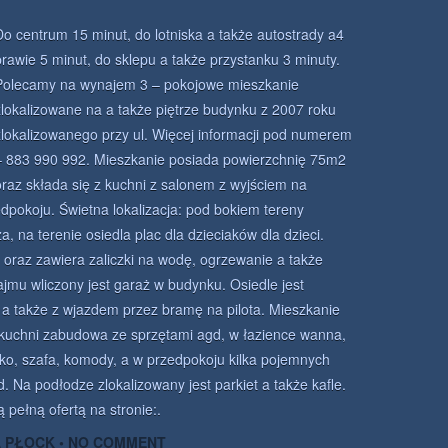
Do centrum 15 minut, do lotniska a także autostrady a4
prawie 5 minut, do sklepu a także przystanku 3 minuty.
Polecamy na wynajem 3 – pokojowe mieszkanie
zlokalizowane na a także piętrze budynku z 2007 roku
zlokalizowanego przy ul. Więcej informacji pod numerem
– 883 990 992. Mieszkanie posiada powierzchnię 75m2
oraz składa się z kuchni z salonem z wyjściem na
zedpokoju. Świetna lokalizacja: pod bokiem tereny
, na terenie osiedla plac dla dzieciaków dla dzieci.
 oraz zawiera zaliczki na wodę, ogrzewanie a także
ajmu wliczony jest garaż w budynku. Osiedle jest
 a także z wjazdem przez bramę na pilota. Mieszkanie
kuchni zabudowa ze sprzętami agd, w łazience wanna,
żko, szafa, komody, a w przedpokoju kilka pojemnych
. Na podłodze zlokalizowany jest parkiet a także kafle.
pełną ofertą na stronie:.
A PŁOCK
•
NO COMMENT