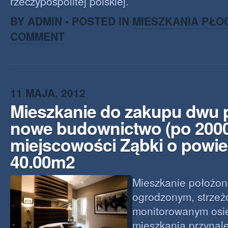
rzeczypospolitej polskiej.
BY ADMIN • POSTED IN
MIESZKANIA PŁO
COMMENT
11 MAJA, 2012
Mieszkanie do zakupu dwu
nowe budownictwo (po 2000 
miejscowości Ząbki o powie
40.00m2
Mieszkanie położon
ogrodzonym, strzeż
monitorowanym osi
mieszkania przynal