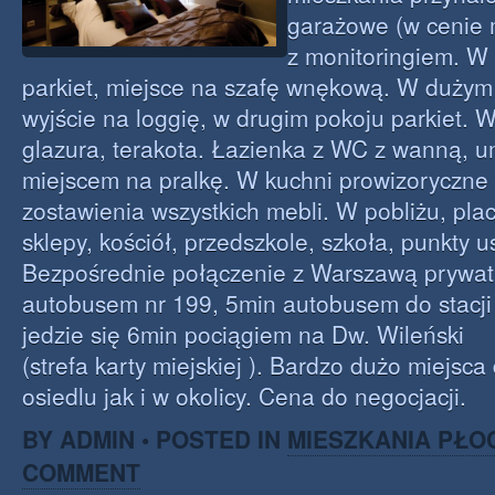
garażowe (w cenie 
z monitoringiem. W
parkiet, miejsce na szafę wnękową. W dużym
wyjście na loggię, w drugim pokoju parkiet. W
glazura, terakota. Łazienka z WC z wanną, u
miejscem na pralkę. W kuchni prowizoryczne 
zostawienia wszystkich mebli. W pobliżu, plac
sklepy, kościół, przedszkole, szkoła, punkty 
Bezpośrednie połączenie z Warszawą prywatn
autobusem nr 199, 5min autobusem do stacji 
jedzie się 6min pociągiem na Dw. Wileński
(strefa karty miejskiej ). Bardzo dużo miejsc
osiedlu jak i w okolicy. Cena do negocjacji.
BY ADMIN • POSTED IN
MIESZKANIA PŁO
COMMENT