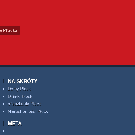
ce Płocka
NA SKRÓTY
Domy Płcok
Działki Płock
mieszkania Płock
Nieruchomości Płock
META