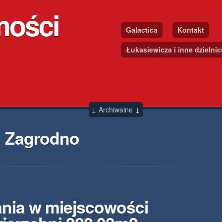
mości
Galactica
Kontakt
Łukasiewicza i inne dzielni
↓ Archiwalne ↓
→ Zagrodno
nia w miejscowości