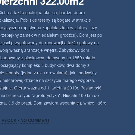
ierzchni 322.00m2
Cicha a także spokojna okolica, bardzo dobra
lokalizacja. Pobliskie tereny są bogate w atrakcje
turystyczne (np słynna kopalnia złota w złotoryi, czy
przepiękny zamek w niedalekim grodźcu). Dom jest po
części przygotowany do renowacji a także gotowy na
twoją własną aranżacje wnętrz. Zabytkowy dom
zbudowany z piaskowca, datowany na 1859 rokoło
pociągający kompleks 5 budynków; dwa domy z
e stodoły (jedna z nich drewniana), jak i podwójny
,5 hektarowej działce na szczycie małego wzgórza.
tajnie. Oferta ważna od 1 kwietnia 2010r. Posiadłość
nie biznesu typu "agroturystyka". Niecałe 100 km do
zna, 3,5 do pragi. Dom zawiera wspaniałe piwnice, które
A PŁOCK
•
NO COMMENT