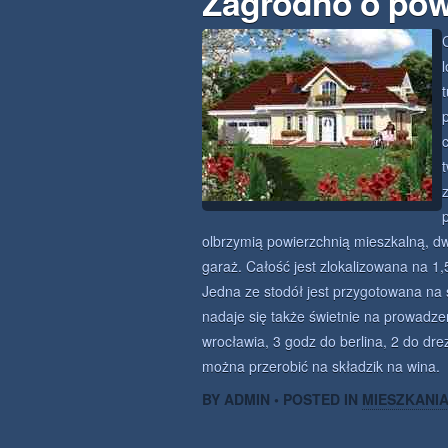
Zagrodno o pow
olbrzymią powierzchnią mieszkalną, dwi
garaż. Całość jest zlokalizowana na 1
Jedna ze stodół jest przygotowana na s
nadaje się także świetnie na prowadze
wrocławia, 3 godz do berlina, 2 do dre
można przerobić na składzik na wina.
BY ADMIN • POSTED IN
MIESZKANI