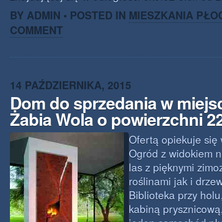
BY ADMIN • POSTED IN
MIESZKANIA PŁO
COMMENT
14 PAŹDZIERNIKA, 2015
Dom do sprzedania w miejs
Żabia Wola o powierzchni 2
Ofertą opiekuje się
Ogród z widokiem n
las z pięknymi zimo
roślinami jak i drz
Biblioteka przy holu
kabiną prysznicową,