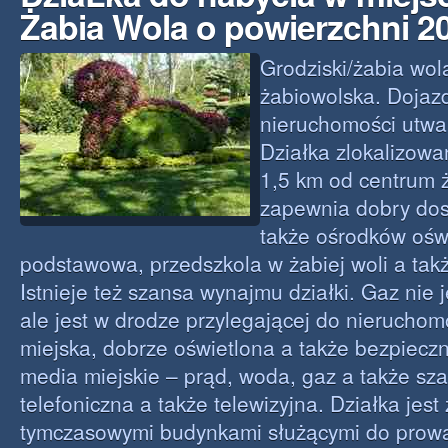
Żabia Wola o powierzchni 
Grodziski/żabia wol
żabiowolska. Dojaz
nieruchomości utwa
Działka zlokalizowa
1,5 km od centrum ż
zapewnia dobry dos
także ośrodków ośw
podstawowa, przedszkola w żabiej woli a takż
Istnieje też szansa wynajmu działki. Gaz nie 
ale jest w drodze przylegającej do nieruchomoś
miejska, dobrze oświetlona a także bezpiecz
media miejskie – prąd, woda, gaz a także sza
telefoniczna a także telewizyjna. Działka je
tymczasowymi budynkami służącymi do prow