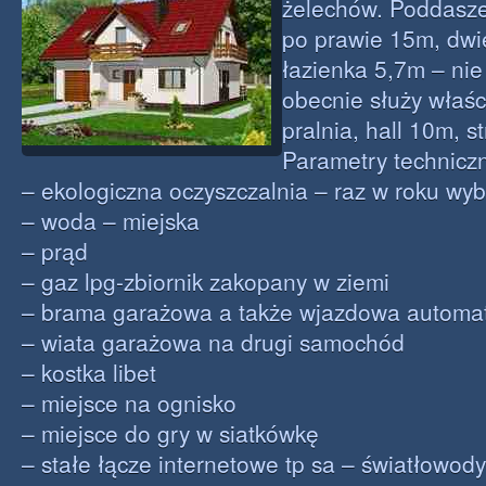
żelechów. Poddasze 
po prawie 15m, dwi
łazienka 5,7m – ni
obecnie służy właśc
pralnia, hall 10m, s
Parametry technicz
– ekologiczna oczyszczalnia – raz w roku wyb
– woda – miejska
– prąd
– gaz lpg-zbiornik zakopany w ziemi
– brama garażowa a także wjazdowa automa
– wiata garażowa na drugi samochód
– kostka libet
– miejsce na ognisko
– miejsce do gry w siatkówkę
– stałe łącze internetowe tp sa – światłowody