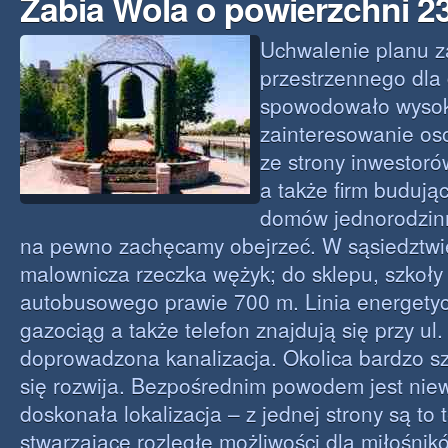
Żabia Wola o powierzchni 
Uchwalenie planu 
przestrzennego dla
spowodowało wysok
zainteresowanie o
ze strony inwestor
a także firm budują
domów jednorodzinn
na pewno zachęcamy obejrzeć. W sąsiedztwie
malownicza rzeczka wężyk; do sklepu, szkoły
autobusowego prawie 700 m. Linia energety
gazociąg a także telefon znajdują się przy ul
doprowadzona kanalizacja. Okolica bardzo sz
się rozwija. Bezpośrednim powodem jest niew
doskonała lokalizacja – z jednej strony są to 
stwarzające rozległe możliwości dla miłośnik