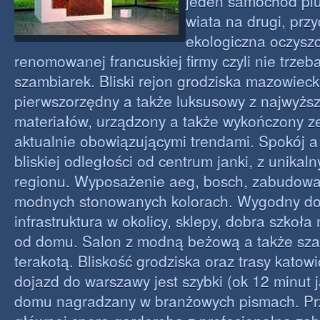
jeden samochód pl
wiata na drugi, pr
ekologiczna oczyszc
renomowanej francuskiej firmy czyli nie trze
szambiarek. Bliski rejon grodziska mazowieck
pierwszorzędny a także luksusowy z najwyższ
materiałów, urządzony a także wykończony z
aktualnie obowiązującymi trendami. Spokój a 
bliskiej odległości od centrum janki, z unika
regionu. Wyposażenie aeg, bosch, zabudow
modnych stonowanych kolorach. Wygodny do
infrastruktura w okolicy, sklepy, dobra szkoł
od domu. Salon z modną beżową a także sza
terakotą. Bliskość grodziska oraz trasy katow
dojazd do warszawy jest szybki (ok 12 minut j
domu nagradzany w branżowych pismach. Prz