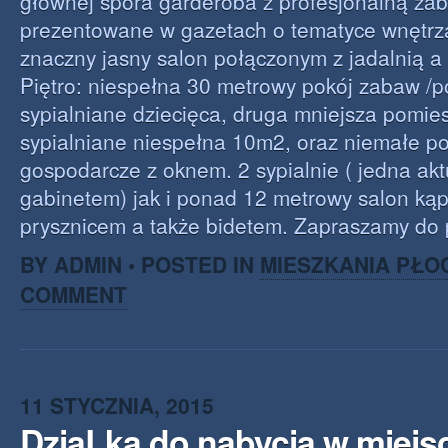
głównej spora garderoba z profesjonalną z
prezentowane w gazetach o tematyce wnętrzar
znaczny jasny salon połączonym z jadalnią a 
Piętro: niespełna 30 metrowy pokój zabaw /
sypialniane dziecięca, druga mniejsza pomie
sypialniane niespełna 10m2, oraz niemałe p
gospodarcze z oknem. 2 sypialnie ( jedna aktu
gabinetem) jak i ponad 12 metrowy salon ką
prysznicem a także bidetem. Zapraszamy do pr
BY ADMIN • POSTED IN
MIESZKANIA PŁO
COMMENT
11 STYCZNIA, 2015
DziaLka do nabycia w miej