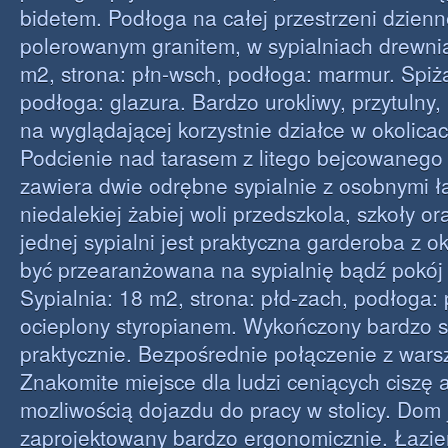
bidetem. Podłoga na całej przestrzeni dzienn
polerowanym granitem, w sypialniach drewnia
m2, strona: płn-wsch, podłoga: marmur. Spiż
podłoga: glazura. Bardzo urokliwy, przytulny
na wyglądającej korzystnie działce w okolicac
Podcienie nad tarasem z litego bejcowaneg
zawiera dwie odrębne sypialnie z osobnymi 
niedalekiej żabiej woli przedszkola, szkoły or
jednej sypialni jest praktyczna garderoba z 
być przearanżowana na sypialnię bądź pokój 
Sypialnia: 18 m2, strona: płd-zach, podłoga:
ocieplony styropianem. Wykończony bardzo s
praktycznie. Bezpośrednie połączenie z war
Znakomite miejsce dla ludzi ceniących ciszę 
mozliwością dojazdu do pracy w stolicy. Dom 
zaprojektowany bardzo ergonomicznie. Łazie