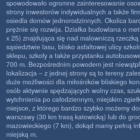
spowodowało ogromne zainteresowanie oso
strony inwestorów indywidualnych a także fi
osiedla domów jednorodzinnych. Okolica bar
prężnie się rozwija. Działka budowlana o me
x 25) znajdująca się nad malowniczą rzeczką
sąsiedztwie lasu, blisko asfaltowej ulicy szk
sklepu, szkoły a także przystanku autobuso
700 m. Bezpośrednim powodem jest niewątpl
lokalizacja – z jednej strony są to tereny zal
duże możliwości dla miłośników bliskiego kon
osób aktywnie spędzających wolny czas, szu
wytchnienia po całodziennym, miejskim zgiełk
miejsce, z którego bardzo szybko możemy dos
warszawy (30 km trasą katowicką) lub do gro
mazowieckiego (7 km), dokąd mamy pełną inf
miejską m.