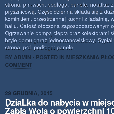
strona: płn-wsch, podłoga: panele, notatka: 
prysznicową. Część dzienna składa się z duż
kominkiem, przestrzennej kuchni z jadalnią, w
hallu. Całość otoczona zagospodarowanym 
Ogrzewanie pompą ciepła oraz kolektorami 
bryle domu garaż jednostanowiskowy. Sypial
strona: płd, podłoga: panele.
BY ADMIN • POSTED IN
MIESZKANIA PŁO
COMMENT
29 GRUDNIA, 2015
DziaLka do nabycia w miej
Żabia Wola o powierzchni 