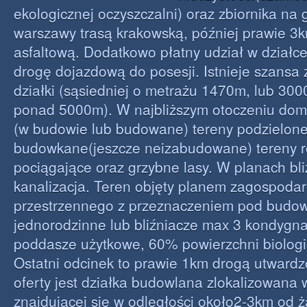
ekologicznej oczyszczalni) oraz zbiornika na 
warszawy trasą krakowską, później prawie 3
asfaltową. Dodatkowo płatny udział w działc
drogę dojazdową do posesji. Istnieje szansa
działki (sąsiedniej o metrażu 1470m, lub 300
ponad 5000m). W najbliższym otoczeniu dom
(w budowie lub budowane) tereny podzielone 
budowkane(jeszcze neizabudowane) tereny ro
pociągające oraz grzybne lasy. W planach bli
kanalizacja. Teren objęty planem zagospoda
przestrzennego z przeznaczeniem pod budo
jednorodzinne lub bliźniacze max 3 kondygna
poddasze użytkowe, 60% powierzchni biologi
Ostatni odcinek to prawie 1km drogą utward
oferty jest działka budowlana zlokalizowana
znajdującej się w odległości około2-3km od ża