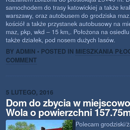
samochodem do trasy katowickiej a także krak
warszawy, oraz autobusem do grodziska maz. 
kościół a także przystanek autobusowy na mi
maz, pkp, wkd – 15 km,. Położona na osied
także działek, pod nosem dużych lasów.
BY ADMIN • POSTED IN
MIESZKANIA PŁO
COMMENT
5 LUTEGO, 2016
Dom do zbycia w miejscowo
Wola o powierzchni 157.75
Polecam grodziski/ż