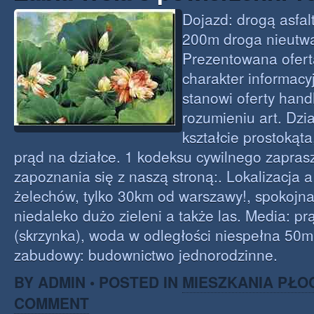
Dojazd: drogą asfal
200m droga nieutw
Prezentowana ofert
charakter informacy
stanowi oferty hand
rozumieniu art. Dzi
kształcie prostokąta
prąd na działce. 1 kodeksu cywilnego zapra
zapoznania się z naszą stroną:. Lokalizacja a
żelechów, tylko 30km od warszawy!, spokojna
niedaleko dużo zieleni a także las. Media: prą
(skrzynka), woda w odległości niespełna 50m
zabudowy: budownictwo jednorodzinne.
BY ADMIN • POSTED IN
MIESZKANIA PŁO
COMMENT