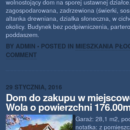
wolnostojący dom na sporej ustawnej działc
zagospodarowana, zadrzewiona (świerki, sos
altanka drewniana, działka słoneczna, w cich
okolicy. Budynek bez podpiwniczenia, parte
poddaszem.
BY ADMIN • POSTED IN
MIESZKANIA PŁO
COMMENT
29 STYCZNIA, 2016
Dom do zakupu w miejscowo
Wola o powierzchni 176.00
Garaż: 28,1 m2, pod
notatka: z pomiesz