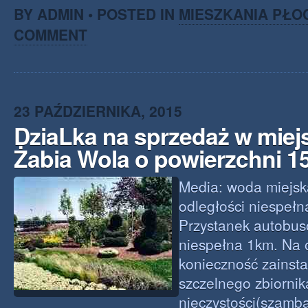
BY ADMIN • POSTED IN
MIESZKANIA PŁO
COMMENT
23 PAŹDZIERNIKA, 2015
DziaLka na sprzedaż w mie
Żabia Wola o powierzchni 
Media: woda miejsk
odległości niespełn
Przystanek autobus
niespełna 1km. Na 
konieczność zainst
szczelnego zbiornik
nieczystości(szamb