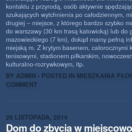
kontaktu z przyrodą, osób aktywnie spędzają
szukających wytchnienia po całodziennym, mi
drugiej – miejsce, z którego bardzo szybko 
do warszawy (30 km trasą katowicką) lub do 
mazowieckiego (7 km), dokąd mamy pełną inf
miejską m. Z krytym basenem, całorocznymi 
tenisowymi, stadionem piłkarskim, nowoczes
kulturalno-rozrywkowym, itp.
BY ADMIN • POSTED IN
MIESZKANIA PŁO
COMMENT
26 LISTOPADA, 2014
Dom do zbycia w miejscowo