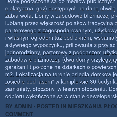
Domy podłączone są do mediów publicznych 
elektryczna, gaz) dostępnych na daną chwilę
żabia wola. Domy w zabudowie bliźniaczej pr
lubianą przez większość polaków tradycyjn
parterowego z zagospodarowanym, użytkow
i własnym ogrodem tuż pod oknem, wspaniał
aktywnego wypoczynku, grillowania z przyjac
jednorodzinny, parterowy z poddaszem użyt
zabudowie bliźniaczej, (dwa domy przylegają
garażami ),połżone na działkach o powierzch
m2. Lokalizacja na terenie osiedla domków j
„osiedle pod lasem” w kompleksie 30 budynk
zamknięty, otoczony, w leśnym otoczeniu. D
odbioru wykończone są w stanie dewelopersk
BY ADMIN • POSTED IN
MIESZKANIA PŁO
COMMENT