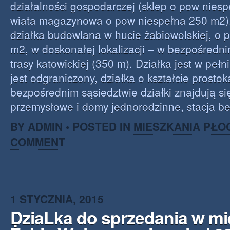
działalności gospodarczej (sklep o pow niesp
wiata magazynowa o pow niespełna 250 m2)
działka budowlana w hucie żabiowolskiej, o 
m2, w doskonałej lokalizacji – w bezpośredn
trasy katowickiej (350 m). Działka jest w pełn
jest odgraniczony, działka o kształcie prosto
bezpośrednim sąsiedztwie działki znajdują si
przemysłowe i domy jednorodzinne, stacja b
BY ADMIN • POSTED IN
MIESZKANIA PŁO
COMMENT
1 STYCZNIA, 2015
DziaLka do sprzedania w m