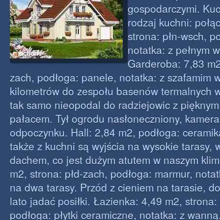
gospodarczymi. Kuc
rodzaj kuchni: połą
strona: płn-wsch, p
notatka: z pełnym 
Garderoba: 7,83 m2,
zach, podłoga: panele, notatka: z szafamim 
kilometrów do zespołu basenów termalnych 
tak samo nieopodal do radziejowic z pięknym
pałacem. Tył ogrodu nasłoneczniony, kameral
odpoczynku. Hall: 2,84 m2, podłoga: ceramik
także z kuchni są wyjścia na wysokie tarasy,
dachem, co jest dużym atutem w naszym klim
m2, strona: płd-zach, podłoga: marmur, notat
na dwa tarasy. Przód z cieniem na tarasie, 
lato jadać posiłki. Łazienka: 4,49 m2, strona:
podłoga: płytki ceramiczne, notatka: z wanną