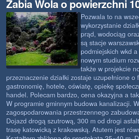
Żabia Wola o powierzchni 
Pozwala to na wsze
wykorzystanie działk
prąd, wodociąg oraz
są stacje warszawsk
podmiejskich wkd a
nowym studium roz
także w projekcie 
przeznaczenie działki zostaje uzupełnione o 
gastronomię, hotele, oświatę, opiekę społecz
handel. Polecam bardzo, cena okazyjna a tak
W programie gminnym budowa kanalizacji. W
zagospodarowania przestrzennego zabudowa
Dojazd drogą szutrową, 300 m od drogi asfal
trasę katowicką z krakowską. Atutem jest równ
Kształtem zbliżona do prostokąta 25×40 m. 