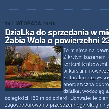
14 LISTOPADA, 2015
DziaLka do sprzedania w m
Żabia Wola o powierzchni 
To miejsce na pewn
Z krytym basenem, 
kortami tenisowymi
piłkarskim, nowocz
kulturalno-rozrywkow
energetyczna dopr
działkę, wodociąg a
odległości 150 m od działki. Uchwalenie pla
zagospodarowania przestrzennego dla gminy