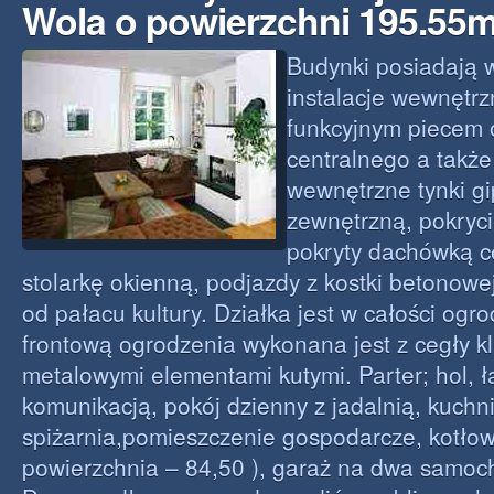
Wola o powierzchni 195.55
Budynki posiadają w
instalacje wewnętrz
funkcyjnym piecem
centralnego a także
wewnętrzne tynki g
zewnętrzną, pokryc
pokryty dachówką c
stolarkę okienną, podjazdy z kostki betonowe
od pałacu kultury. Działka jest w całości ogr
frontową ogrodzenia wykonana jest z cegły kl
metalowymi elementami kutymi. Parter; hol, ła
komunikacją, pokój dzienny z jadalnią, kuchni
spiżarnia,pomieszczenie gospodarcze, kotłow
powierzchnia – 84,50 ), garaż na dwa samo