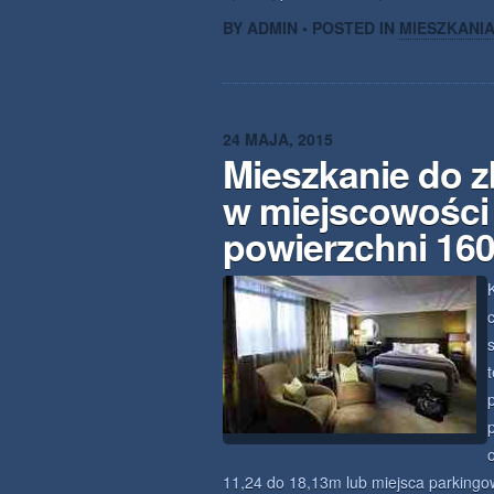
BY ADMIN • POSTED IN
MIESZKANI
24 MAJA, 2015
Mieszkanie do z
w miejscowości 
powierzchni 16
11,24 do 18,13m lub miejsca parkingo