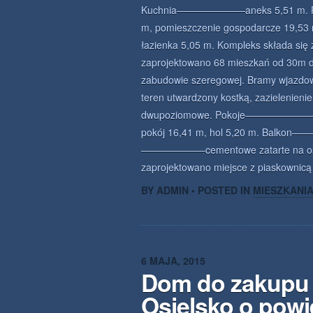
Kuchnia———————aneks 5,51 m. P
m, pomieszczenie gospodarcze 19,5
łazienka 5,05 m. Kompleks składa się
zaprojektowano 68 mieszkań od 30m 
zabudowie szeregowej. Bramy wjazdowe
teren utwardzony kostką, zazielenienie
dwupoziomowe. Pokoje———————–part
pokój 16,41 m, hol 5,20 m. Balkon—
——————–cementowe zatarte na ostro
zaprojektowano miejsce z piaskownicą 
BY ADMIN • POSTED IN
MIESZKANI
6 MAJA, 2015
Dom do zakupu 
Osielsko o powi