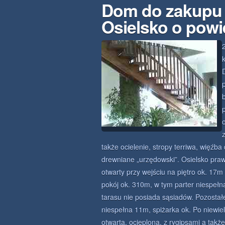
Dom do zakupu 
Osielsko o powi
także ocielenie, stropy terriwa, więź
drewniane „urzędowski”. Osielsko pra
otwarty przy wejściu na piętro ok. 17m
pokój ok. 310m, w tym parter niespeł
tarasu nie posiada sąsiadów. Pozostał
niespełna 11m, spiżarka ok. Po niewi
otwarta, ocieplona, z rygipsami a ta