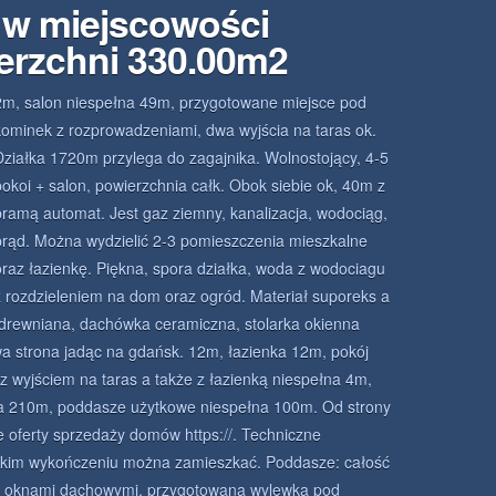
w miejscowości
erzchni 330.00m2
2m, salon niespełna 49m, przygotowane miejsce pod
kominek z rozprowadzeniami, dwa wyjścia na taras ok.
Działka 1720m przylega do zagajnika. Wolnostojący, 4-5
pokoi + salon, powierzchnia całk. Obok siebie ok, 40m z
bramą automat. Jest gaz ziemny, kanalizacja, wodociąg,
prąd. Można wydzielić 2-3 pomieszczenia mieszkalne
oraz łazienkę. Piękna, spora działka, woda z wodociagu
z rozdzieleniem na dom oraz ogród. Materiał suporeks a
ba drewniana, dachówka ceramiczna, stolarka okienna
wa strona jadąc na gdańsk. 12m, łazienka 12m, pokój
 z wyjściem na taras a także z łazienką niespełna 4m,
na 210m, poddasze użytkowe niespełna 100m. Od strony
e oferty sprzedaży domów https://. Techniczne
elkim wykończeniu można zamieszkać. Poddasze: całość
kże oknami dachowymi, przygotowana wylewka pod