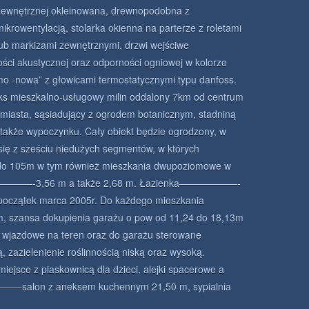
zewnętrznej okleinowana, drewnopodobna z
mikrowentylacją, stolarka okienna na parterze z roletami
lub markizami zewnętrznymi, drzwi wejściwe
ści akustycznej oraz odporności ogniowej w kolorze
mo -nowa” z głowicami termostatycznymi typu danfoss.
eszkalno-usługowy milin oddalony 7km od centrum
iasta, sąsiadujący z ogrodem botanicznym, stadniną
a także wypoczynku. Cały obiekt będzie ogrodzony, w
się z sześciu niedużych segmentów, w których
do 105m w tym również mieszkania dwupoziomowe w
—————-3,56 m a także 2,68 m. Łazienka——————-
początek marca 2005r. Do każdego mieszkania
m, szansa dokupienia garażu o pow od 11,24 do 18,13m
 wjazdowe na teren oraz do garażu sterowane
ą, zazielenienie roślinnością niską oraz wysoką.
jsce z piaskownicą dla dzieci, alejki spacerowe a
–salon z aneksem kuchennym 21,50 m, sypialnia