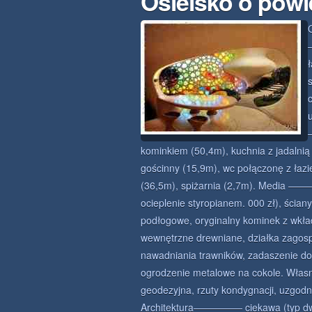
Osielsko o powi
kominkiem (50,4m), kuchnia z jadalnią 
gościnny (15,9m), wc połączonę z łaz
(36,5m), spiżarnia (2,7m). Med
ocieplenie styropianem. 000 zł), ścia
podłogowe, oryginalny kominek z wkła
wewnętrzne drewniane, działka zagos
nawadniania trawników, zadaszenie do
ogrodzenie metalowe na cokole. Włas
geodezyjna, rzuty kondygnacji, uzgodn
Architektura————— ciekawa (typ 