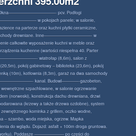
erzchni 395.00m2
Okna———————————- pcv. Podłogi
————————— w pokojach panele; w salonie,
łazience na parterze oraz kuchni płytki ceramiczne,
schody drewniane. Inne———————————- w
cenie całkowite wyposażenie kuchni w meble oraz
urządzenia kuchenne (wartości niespełna 40. Parter
—————————- wiatrołap (8,6m), salon z
(20,5m), pokój gabinetowy – biblioteka (23,6m), pokój
ienką (10m), kotłownia (8,3m), garaż na dwa samochody
ia ——————————- kanal. Budowl————-gazobeton,
ny wewnętrzne szpachlowane, w salonie ogrzewanie
dem (norweski), konstrukcja dachu drewniana, drzwi
podarowana (krzewy a także drzewa ozdobne), system
 zewnętrznego kominka z grillem, oczko wodne,
na – szambo, woda miejska, ogrzew. Mapka
ienia do wglądu. Dojazd: asfalt + 100m droga gruntowa.
dworku). Poddasze ——————— po części do