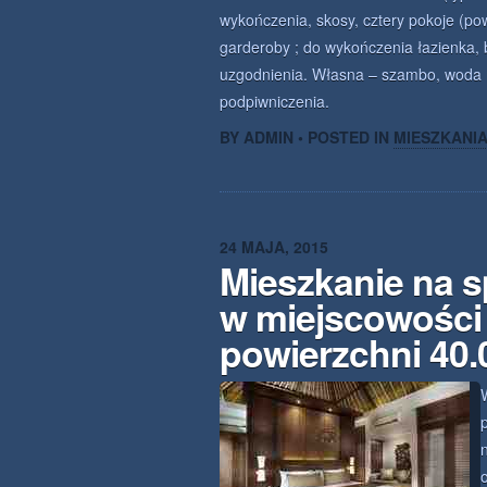
wykończenia, skosy, cztery pokoje (pow
garderoby ; do wykończenia łazienka
uzgodnienia. Własna – szambo, wo
podpiwniczenia.
BY ADMIN • POSTED IN
MIESZKANI
24 MAJA, 2015
Mieszkanie na 
w miejscowości 
powierzchni 40