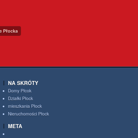
ce Płocka
NA SKRÓTY
Domy Płcok
Działki Płock
mieszkania Płock
Nieruchomości Płock
META