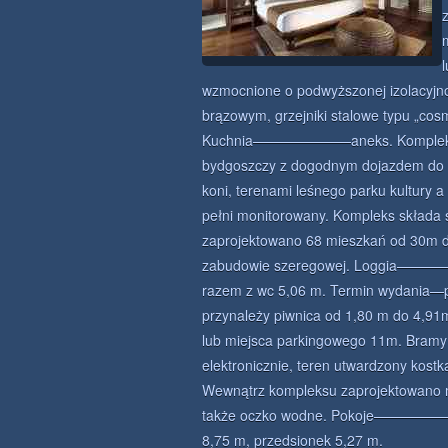
wzmocnione o podwyższonej izolacyjno
brązowym, grzejniki stalowe typu „cos
Kuchnia———————aneks. Kompleks mi
bydgoszczy z dogodnym dojazdem do m
koni, terenami leśnego parku kultury 
pełni monitorowany. Kompleks składa 
zaprojektowano 68 mieszkań od 30m 
zabudowie szeregowej. Loggia——
razem z wc 5,06 m. Termin wydania—
przynależy piwnica od 1,80 m do 4,91
lub miejsca parkingowego 11m. Bramy
elektronicznie, teren utwardzony kostk
Wewnątrz kompleksu zaprojektowano mie
także oczko wodne. Pokoje———————
8,75 m, przedsionek 5,27 m.