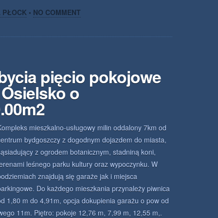
A PŁOCK
•
NO COMMENT
bycia pięcio pokojowe
Osielsko o
0.00m2
Kompleks mieszkalno-usługowy milin oddalony 7km od
centrum bydgoszczy z dogodnym dojazdem do miasta,
sąsiadujący z ogrodem botanicznym, stadniną koni,
terenami leśnego parku kultury oraz wypoczynku. W
podziemiach znajdują się garaże jak i miejsca
parkingowe. Do każdego mieszkania przynależy piwnica
od 1,80 m do 4,91m, opcja dokupienia garażu o pow od
wego 11m. Piętro: pokoje 12,76 m, 7,99 m, 12,55 m,.