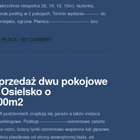
ierzchnia niespełna 26, 19, 19, 15m), łazienka,
, brak podłóg w 2 pokojach. Termin wydania———– do
da miejska, ogrzew. Piwnica—————————- bez
A PŁOCK
•
NO COMMENT
sprzedaż dwu pokojowe
Osielsko o
.00m2
W podziemiach znajdują się garaże a także miejsca
parkingowe. Podłogi——————–cementowe zatarte
na ostro, ściany tynki cementowo-wapienne lub gipsowe,
okna plastikowa od strony wewnętrznej biała, od