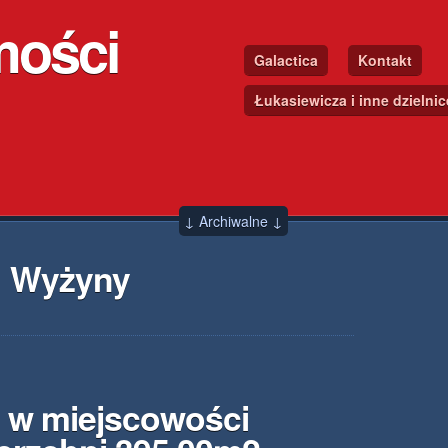
mości
Galactica
Kontakt
Łukasiewicza i inne dzielni
↓ Archiwalne ↓
→ Wyżyny
 w miejscowości