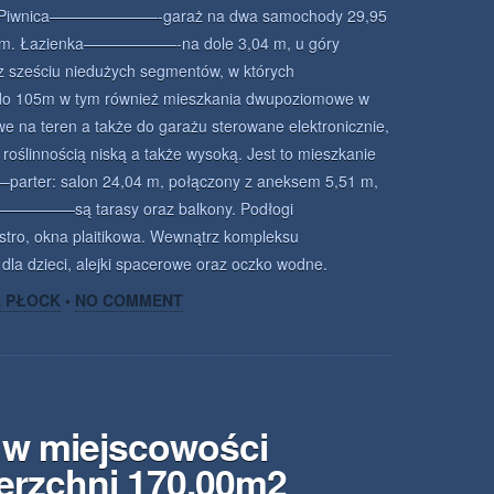
iwnica———————-garaż na dwa samochody 29,95
3 m. Łazienka——————-na dole 3,04 m, u góry
 z sześciu niedużych segmentów, w których
do 105m w tym również mieszkania dwupoziomowe w
 na teren a także do garażu sterowane elektronicznie,
 roślinnością niską a także wysoką. Jest to mieszkanie
er: salon 24,04 m, połączony z aneksem 5,51 m,
——————są tarasy oraz balkony. Podłogi
, okna plaitikowa. Wewnątrz kompleksu
dla dzieci, alejki spacerowe oraz oczko wodne.
A PŁOCK
•
NO COMMENT
w miejscowości
erzchni 170.00m2