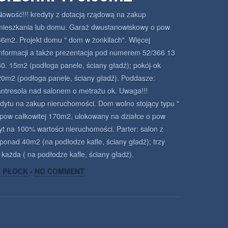
Nowość!!! kredyty z dotacją rządową na zakup
mieszkania lub domu. Garaż dwustanowiskowy o pow
36m2. Projekt domu " dom w żonkilach". Więcej
informacji a także prezentacja pod numerem 52/366 13
60. 15m2 (podłoga panele, ściany gładź); pokój-ok
20m2 (podłoga panele, ściany gładź). Poddasze:
antresola nad salonem o metrażu ok. Uwaga!!!
ytu na zakup nieruchomości. Dom wolno stojący typu "
ow całkowitej 170m2, ulokowany na działce o pow
 na 100% wartości nieruchomości. Parter: salon z
nad 40m2 (na podłodze kafle, ściany gładź); trzy
każda ( na podłodze kafle, ściany gładź).
A PŁOCK
•
NO COMMENT