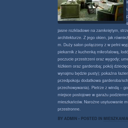
jasne rozkładowe na zamkniętym, str
architekturze. Z jego okien, jak równi
m. Duży salon połączony z w pełni wy
piekarnik z kuchenką mikrofalową, lod
poczucie przestrzeni oraz wygody; u
łóżkiem oraz garderobą; pokój dziecię
wynajmu będzie pusty); pokaźna łazie
przedpokoju dodatkowa garderoba/scho
przechowywania). Pietrze z windą – g
miejsce postojowe w garażu podziemny
mieszkańców. Narożne usytuowanie mie
przestronne.
BY ADMIN • POSTED IN
MIESZKANI