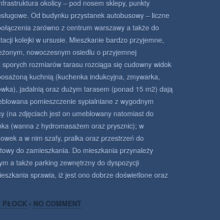
infrastruktura okolicy – pod nosem sklepy, punkty
usługowe. Od budynku przystanek autobusowy – liczne
połączenia zarówno z centrum warszawy a także do
stacji kolejki w ursusie. Mieszkanie bardzo przyjemne,
zeżonym, nowoczesnym osiedlu o przyjemnej
eż sporych rozmiarów tarasu rozciąga się cudowny widok
posażoną kuchnią (kuchenka indukcyjna, zmywarka,
ówka), jadalnią oraz dużym tarasem (ponad 15 m2) dają
meblowana pomieszczenie sypialniane z wygodnym
cy (na zdjęciach jest on umeblowany natomiast do
nka (wanna z hydromasażem oraz prysznic); w
wek a w nim szafy, pralka oraz przestrzeń do
otowy do zamieszkania. Do mieszkania przynależy
m a także parking zewnętrzny do dyspozycji
szkania sprawia, iż jest ono dobrze doświetlone oraz
A PŁOCK
•
NO COMMENT