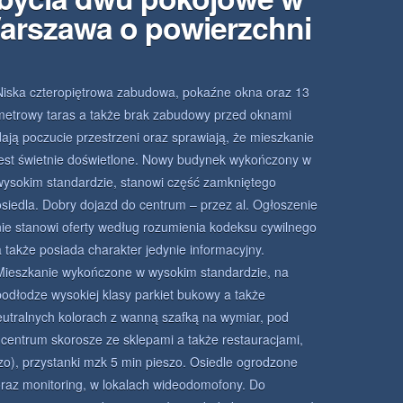
arszawa o powierzchni
Niska czteropiętrowa zabudowa, pokaźne okna oraz 13
metrowy taras a także brak zabudowy przed oknami
dają poczucie przestrzeni oraz sprawiają, że mieszkanie
jest świetnie doświetlone. Nowy budynek wykończony w
wysokim standardzie, stanowi część zamkniętego
osiedla. Dobry dojazd do centrum – przez al. Ogłoszenie
nie stanowi oferty według rozumienia kodeksu cywilnego
a także posiada charakter jedynie informacyjny.
Mieszkanie wykończone w wysokim standardzie, na
podłodze wysokiej klasy parkiet bukowy a także
neutralnych kolorach z wanną szafką na wymiar, pod
u centrum skorosze ze sklepami a także restauracjami,
szo), przystanki mzk 5 min pieszo. Osiedle ogrodzone
raz monitoring, w lokalach wideodomofony. Do