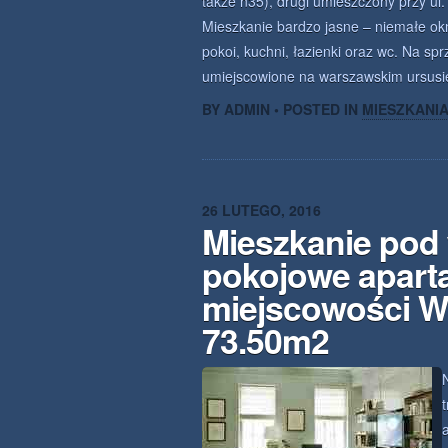
także n35), drugi umieszczony przy ul
Mieszkanie bardzo jasne – niemałe okn
pokoi, kuchni, łazienki oraz wc. Na s
umiejscowione na warszawskim ursusi
BY ADMIN • POSTED IN
MIESZKANI
26 LUTEGO, 2016
Mieszkanie pod
pokojowe apart
miejscowości W
73.50m2