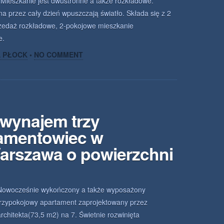
. Mieszkanie jest dwustronne a także rozkładowe.
a przez cały dzień wpuszczają światło. Składa się z 2
przedaż rozkładowe, 2-pokojowe mieszkanie
e.
A PŁOCK
•
NO COMMENT
 wynajem trzy
amentowiec w
arszawa o powierzchni
Nowocześnie wykończony a także wyposażony
trzypokojowy apartament zaprojektowany przez
architekta(73,5 m2) na 7. Świetnie rozwinięta