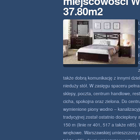
miejscowości W
37.80m2
także dobrą komunikację z innymi dzie
nieduży stół. W zasięgu spaceru pełna 
sklepy, poczta, centrum handlowe, rest
cicha, spokojna oraz zielona. Do cent
wymienione piony wodno – kanalizacy
tradycyjnej został ostatnio docieplon
150 m (linie nr 401, 517 a także n85).
wnękowe. Warszawskiej umieszczony pr