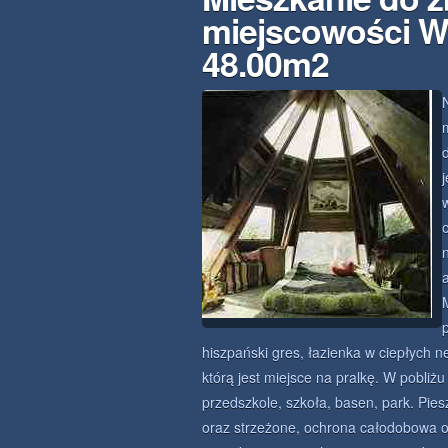
miejscowości W
48.00m2
hiszpański gres, łazienka w ciepłych 
którą jest miejsce na pralkę. W pobliż
przedszkole, szkoła, basen, park. Pie
oraz strzeżone, ochrona całodobowa o