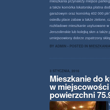
mieszkania przynależy miejsce parki
a także komórka lokatorska płatna do
garażowym oraz komórką 402 000 pln*
osiedlu place zabaw a także zielone, 
rozkładowe mieszkanie usytuowane w ś
Jerozolimskie lub kolejką skm a także p
umiejscowiony dobrze zopatrzony skle
BY ADMIN • POSTED IN
MIESZKANI
3 STYCZNIA, 2016
Mieszkanie do k
w miejscowości
powierzchni 75