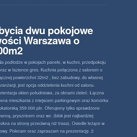
zbycia dwu pokojowe
wości Warszawa o
.00m2
Na podłodze w pokojach panele, w kuchni, przedpokoju
oraz w łazience gres. Kuchnia połączona z salonem o
łącznej powierzchni 32m2 , bez zabudowy, do własnej
aranżacji, jest opcja oddzielenia kuchni od salonu.
orientacja okien południowa, za oknami zieleń. Łączna
cena mieszkania z miejscem parkingowym oraz komórka
lokatorską 359 000 pln. Oferujemy tylko sprawdzone
nną, prysznicem oraz wc. (blok jest najbardziej
 okna na stronę przeciwną niż trasa). Osiedle leżące w
udowy. Polecam oraz zapraszam na prezentację. 2