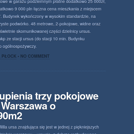
ngowe w garażu podziemnym płatne dodatkowo 25 000zł,
datkowo 9 000 pln łączna cena mieszkania z miejscem
. Budynek wykończony w wysokim standardzie, na
czyste podwórko. 48 metrowe, 2-pokojowe, widne oraz
wietnie skomunikowanej części dzielnicy ursus.
kp ze stacji ursus (do stacji 10 min. Budynku
p ogólnospożywczy.
A PŁOCK
•
NO COMMENT
upienia trzy pokojowe
 Warszawa o
.90m2
Willa ursa znajdująca się jest w jednej z piękniejszych