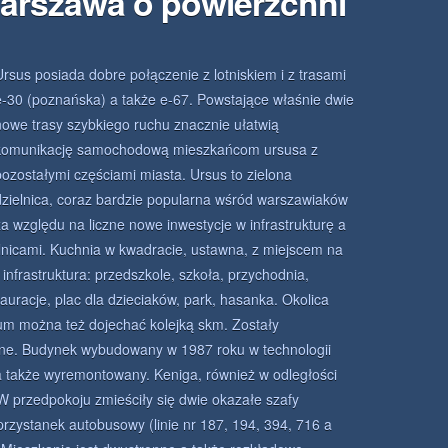
arszawa o powierzchni
Ursus posiada dobre połączenie z lotniskiem i z trasami
e-30 (poznańska) a także e-67. Powstające właśnie dwie
nowe trasy szybkiego ruchu znacznie ułatwią
komunikację samochodową mieszkańcom ursusa z
pozostałymi częściami miasta. Ursus to zielona
dzielnica, coraz bardzie popularna wśród warszawiaków
za względu na liczne nowe inwestycje w infrastrukturę a
lnicami. Kuchnia w kwadracie, ustawna, z miejscem na
infrastruktura: przedszkole, szkoła, przychodnia,
auracje, plac dla dzieciaków, park, hasanka. Okolica
rum można też dojechać kolejką skm. Zostały
jne. Budynek wybudowany w 1987 roku w technologii
y a także wyremontowany. Keniga, również w odległości
 W przedpokoju zmieściły się dwie okazałe szafy
zystanek autobusowy (linie nr 187, 194, 394, 716 a