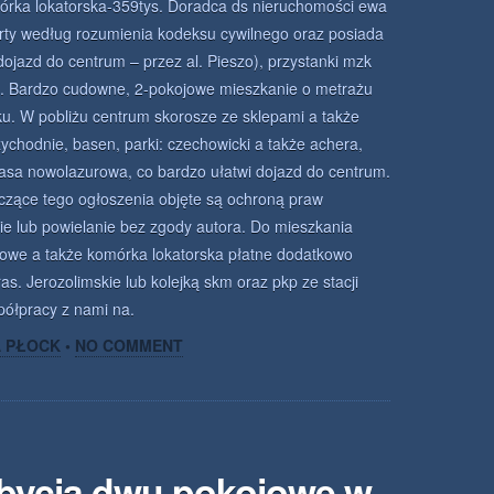
órka lokatorska-359tys. Doradca ds nieruchomości ewa
ferty według rozumienia kodeksu cywilnego oraz posiada
dojazd do centrum – przez al. Pieszo), przystanki mzk
zo. Bardzo cudowne, 2-pokojowe mieszkanie o metrażu
ku. W pobliżu centrum skorosze ze sklepami a także
zychodnie, basen, parki: czechowicki a także achera,
rasa nowolazurowa, co bardzo ułatwi dojazd do centrum.
otyczące tego ogłoszenia objęte są ochroną praw
nie lub powielanie bez zgody autora. Do mieszkania
owe a także komórka lokatorska płatne dodatkowo
as. Jerozolimskie lub kolejką skm oraz pkp ze stacji
spółpracy z nami na.
A PŁOCK
•
NO COMMENT
zbycia dwu pokojowe w