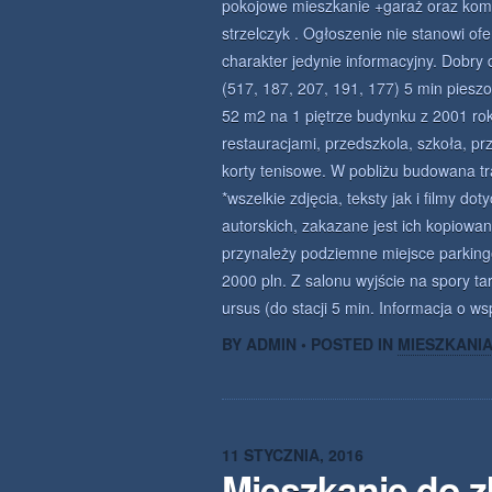
pokojowe mieszkanie +garaż oraz kom
strzelczyk . Ogłoszenie nie stanowi o
charakter jedynie informacyjny. Dobry 
(517, 187, 207, 191, 177) 5 min pies
52 m2 na 1 piętrze budynku z 2001 ro
restauracjami, przedszkola, szkoła, pr
korty tenisowe. W pobliżu budowana t
*wszelkie zdjęcia, teksty jak i filmy d
autorskich, zakazane jest ich kopiowa
przynależy podziemne miejsce parking
2000 pln. Z salonu wyjście na spory tar
ursus (do stacji 5 min. Informacja o w
BY ADMIN • POSTED IN
MIESZKANI
11 STYCZNIA, 2016
Mieszkanie do 