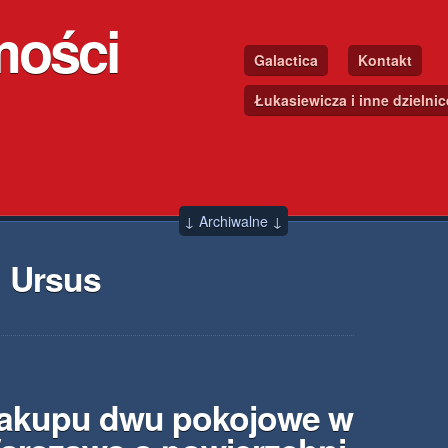
mości
Galactica
Kontakt
Łukasiewicza i inne dzielni
↓ Archiwalne ↓
 Ursus
zakupu dwu pokojowe w