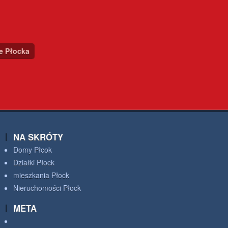
ce Płocka
NA SKRÓTY
Domy Płcok
Działki Płock
mieszkania Płock
Nieruchomości Płock
META