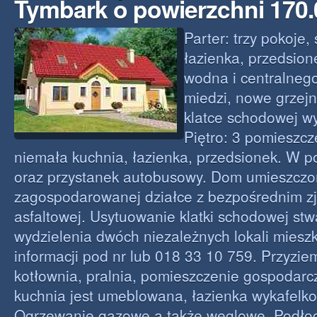
Tymbark o powierzchni 170
Parter: trzy pokoje,
łazienka, przedsione
wodna i centralneg
miedzi, nowe grzejn
klatce schodowej w
Piętro: 3 pomieszcz
niemała kuchnia, łazienka, przedsionek. W po
oraz przystanek autobusowy. Dom umieszczo
zagospodarowanej działce z bezpośrednim z
asfaltowej. Usytuowanie klatki schodowej st
wydzielenia dwóch niezależnych lokali miesz
informacji pod nr lub 018 33 10 759. Przyziem
kotłownia, pralnia, pomieszczenie gospodarc
kuchnia jest umeblowana, łazienka wykafelk
Ogrzewanie gazowe a także węglowe. Podłog