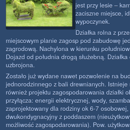
jest przy lesie – ka
zaciszne miejsce, i
wypoczynek.
Działka rolna z pr
miejscowym planie zagosp pod zabudowę jed
zagrodową. Nachylona w kierunku południo
Dojazd od południa drogą służebną. Działka 
uzbrojona.
Zostało już wydane nawet pozwolenie na b
jednorodzinnego z bali drewnianych. Istniej
również projektu zagospodarowania działki 
przyłącza: energii elektrycznej, wody, szamb
zaprojektowany dla rodziny ok 6-7 osobowej
dwukondygnacyjny z poddaszem (nieużytkowym
możliwość zagospodarowania). Pow. użytkow