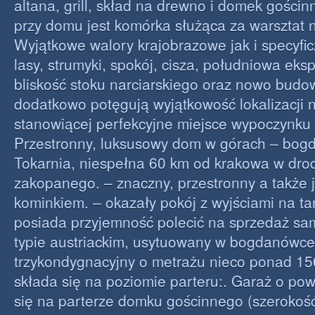
altana, grill, skład na drewno i domek gościn
przy domu jest komórka służąca za warsztat 
Wyjątkowe walory krajobrazowe jak i specyfi
lasy, strumyki, spokój, cisza, południowa eks
bliskość stoku narciarskiego oraz nowo bud
dodatkowo potęgują wyjątkowość lokalizacji 
stanowiącej perfekcyjne miejsce wypoczynku o
Przestronny, luksusowy dom w górach – bog
Tokarnia, niespełna 60 km od krakowa w dro
zakopanego. – znaczny, przestronny a także 
kominkiem. – okazały pokój z wyjściami na ta
posiada przyjemność polecić na sprzedaż sa
typie austriackim, usytuowany w bogdanówce
trzykondygnacyjny o metrażu nieco ponad 15
składa się na poziomie parteru:. Garaż o po
się na parterze domku gościnnego (szerokość