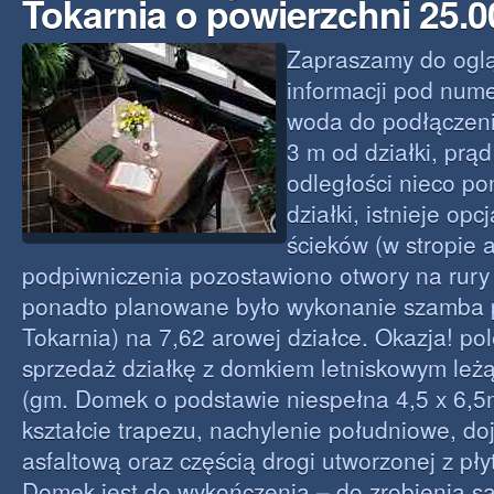
Tokarnia o powierzchni 25.
Zapraszamy do oglą
informacji pod num
woda do podłączeni
3 m od działki, prą
odległości nieco p
działki, istnieje op
ścieków (w stropie 
podpiwniczenia pozostawiono otwory na rury
ponadto planowane było wykonanie szamba 
Tokarnia) na 7,62 arowej działce. Okazja! p
sprzedaż działkę z domkiem letniskowym le
(gm. Domek o podstawie niespełna 4,5 x 6,5
kształcie trapezu, nachylenie południowe, do
asfaltową oraz częścią drogi utworzonej z pł
Domek jest do wykończenia – do zrobienia są