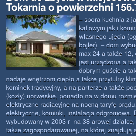
Tokarnia o powierzchni 156
– spora kuchnia z j
kaflowym jak i komi
własnego ujęcia (o
bojler). – dom wyb
max 24 a także 12, 
jest urządzona a t
dobrym guście a takż
nadaje wnętrzom ciepło a także przytulny klima
kominek tradycyjny, a na parterze a także po
(kozły) norweskie, ponadto na w domu rozmi
elektryczne radiacyjne na nocną taryfę prądu
elektryczne, kominki, instalacja odgromowa.
wybudowany w 2003 r na 38 arowej działce,
także zagospodarowanej, na której znajdują s