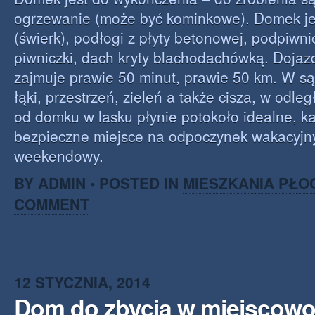
ogrzewanie (może być kominkowe). Domek je
(świerk), podłogi z płyty betonowej, podpiwni
piwniczki, dach kryty blachodachówką. Dojaz
zajmuje prawie 50 minut, prawie 50 km. W sąs
łąki, przestrzeń, zieleń a także cisza, w odle
od domku w lasku płynie potokoło idealne, k
bezpieczne miejsce na odpoczynek wakacyjny
weekendowy.
BY ADMIN • POSTED IN
MIESZKANIA PŁO
COMMENT
12 STYCZNIA, 2014
Dom do zbycia w miejscowo