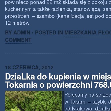
pow nieco ponad 22 m2 składa się z pokoju
kuchennym a także łazienką, stanowiącą sa
przestrzeń. – szambo (kanalizacja jest pod 
12 metrów.
BY ADMIN • POSTED IN
MIESZKANIA PŁO
COMMENT
18 CZERWCA, 2012
DziaLka do kupienia w miej
Tokarnia o powierzchni 768
Polecamy na sprzeda
w Tokarni – szybki 
od Krakowa. działk