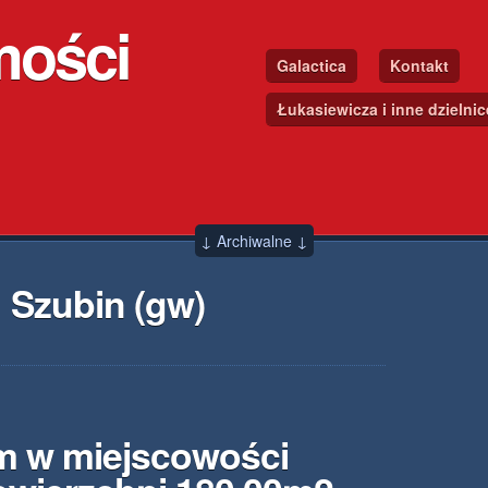
mości
Galactica
Kontakt
Łukasiewicza i inne dzielni
↓ Archiwalne ↓
 Szubin (gw)
m w miejscowości