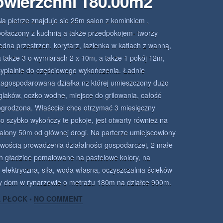
owierzchni 180.00m2
Na pietrze znajduje sie 25m salon z kominkiem ,
połaczony z kuchnią a także przedpokojem- tworzy
jedna przestrzeń, korytarz, łazienka w kaflach z wanną,
a także 3 o wymiarach 2 x 10m, a także 1 pokój 12m,
sypialnie do częściowego wykończenia. Ładnie
zagospodarowana działka nz której umieszczony dużo
iglaków, oczko wodne, miejsce do grilowania, całość
ogrodzona. Właścciel chce otrzymać 3 miesięczny
o szybko wykończy te pokoje, jest otwarty również na
lony 50m od głównej drogi. Na parterze umiejscowiony
wością prowadzenia działalności gospodarczej, 2 małe
h gładzioe pomalowane na pastelowe kolory, na
 elektryczna, siła, woda własna, oczyszczalnia ścieków
ny dom w rynarzewie o metrażu 180m na działce 900m.
A PŁOCK
•
NO COMMENT