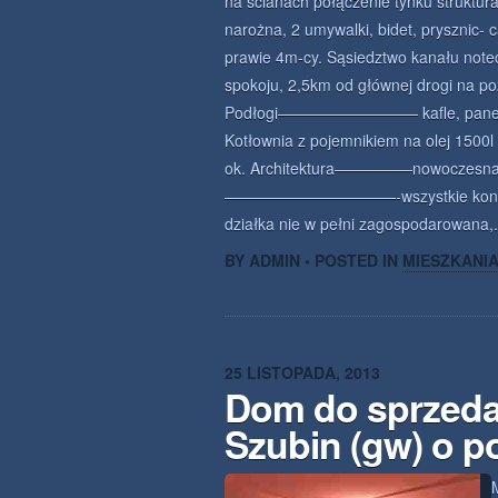
na ścianach połączenie tynku struktu
narożna, 2 umywalki, bidet, pryszni
prawie 4m-cy. Sąsiedztwo kanału notec
spokoju, 2,5km od głównej drogi na p
Podłogi————————— kafle, panele, 
Kotłownia z pojemnikiem na olej 1500l
ok. Architektura—————nowoczesna, d
———————————-wszystkie kondygnac
działka nie w pełni zagospodarowana,
BY ADMIN • POSTED IN
MIESZKANI
25 LISTOPADA, 2013
Dom do sprzeda
Szubin (gw) o p