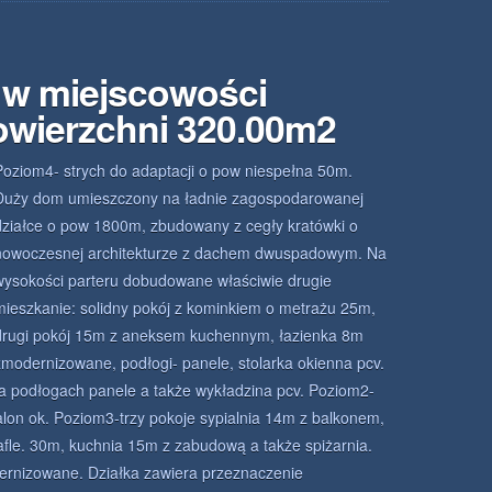
w miejscowości
owierzchni 320.00m2
Poziom4- strych do adaptacji o pow niespełna 50m.
Duży dom umieszczony na ładnie zagospodarowanej
działce o pow 1800m, zbudowany z cegły kratówki o
nowoczesnej architekturze z dachem dwuspadowym. Na
wysokości parteru dobudowane właściwie drugie
mieszkanie: solidny pokój z kominkiem o metrażu 25m,
drugi pokój 15m z aneksem kuchennym, łazienka 8m
zmodernizowane, podłogi- panele, stolarka okienna pcv.
a podłogach panele a także wykładzina pcv. Poziom2-
alon ok. Poziom3-trzy pokoje sypialnia 14m z balkonem,
fle. 30m, kuchnia 15m z zabudową a także spiżarnia.
ernizowane. Działka zawiera przeznaczenie