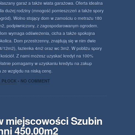
blaszany garaż a także wiata garażowa. Oferta idealna
dla dużej rodziny (mnogość pomieszczeń a także spory
ogród). Wolno stojący dom w zamościu o metrażu 180
m2, podpiwniczony, z zagospodarowanym ogrodem.
Dom wymaga odświeżenia, cicha a także spokojna
okolica. Dom przestrzenny, znajdują się w nim dwie
14/12m2), łazienka 4m2 oraz wc 3m2. W pobliżu spory
, kościół. Z nami możesz uzyskać kredyt na 100%
płatnie pomagamy w uzyskaniu kredytu na zakup
a ze względu na niską cenę.
A PŁOCK
•
NO COMMENT
w miejscowości Szubin
hni 450.00m2