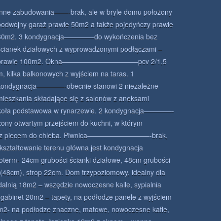
Inne zabudowania——-brak, ale w bryle domu położony
podwójny garaż prawie 50m2 a także pojedyńczy prawie
30m2. 3 kondygnacja————-do wykończenia bez
ścianek działowych z wyprowadzonymi podłączami –
prawie 100m2. Okna———————————pcv 2/1,5
m, kilka balkonowych z wyjściem na taras. 1
kondygnacja————-obecnie stanowi 2 niezależne
mieszkania składające się z salonów z aneksami
 Szkoła podstawowa w rynarzewie. 2 kondygnacja————-
zony otwartym przejściem do kuchni, w którym
az z piecem do chleba. Piwnica—————————-brak,
kształtowanie terenu główna jest kondygnacja
erm- 24cm grubości ścianki działowe, 48cm grubości
 (48cm), strop 22cm. Dom trzypoziomowy, idealny dla
dalnią 18m2 – wszędzie nowoczesne kalle, sypialnia
gabinet 20m2 – tapety, na podłodze panele z wyjściem
0m2- na podłodze znaczne, matowe, nowoczesne kafle,