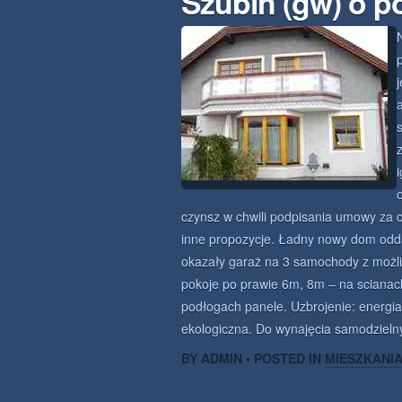
Szubin (gw) o p
czynsz w chwili podpisania umowy za c
inne propozycje. Ładny nowy dom odda
okazały garaż na 3 samochody z możli
pokoje po prawie 6m, 8m – na scianac
podłogach panele. Uzbrojenie: energia
ekologiczna. Do wynajęcia samodziel
BY ADMIN • POSTED IN
MIESZKANI