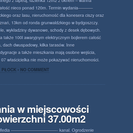
ralnego z tapetą, łazienka 12m2 z oknem – wanna
c- całość nieco ponad 120m. Termin wydania———–
kiego oraz lasu, nieruchomość dla konesera ciszy oraz
oznań, 13km od ronda grunwaldzkiego w bydgoszczy.
wykładziny dywanowe, schody z desek dębowych.
 a także 100l awaryjnym elektrycznym bojlerem całość
ach dwuspadowy, kilka tarasów. Inne
je a także mieszkania mają osobne wejścia,
. 07 właścicielka nie może pokazywać nieruchomości.
A PŁOCK
•
NO COMMENT
nia w miejscowości
owierzchni 37.00m2
Media ———————————- kanal. Ogrodzenie