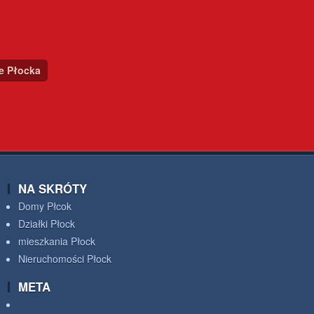
ce Płocka
NA SKRÓTY
Domy Płcok
Działki Płock
mieszkania Płock
Nieruchomości Płock
META