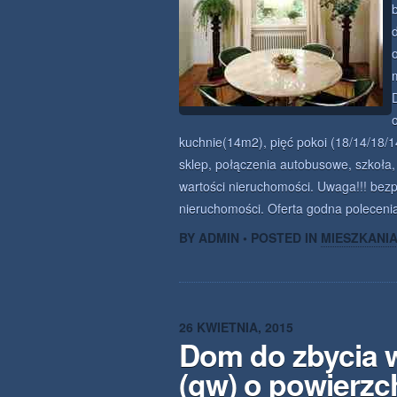
kuchnie(14m2), pięć pokoi (18/14/18/
sklep, połączenia autobusowe, szkoła
wartości nieruchomości. Uwaga!!! bez
nieruchomości. Oferta godna poleceni
BY ADMIN • POSTED IN
MIESZKANI
26 KWIETNIA, 2015
Dom do zbycia 
(gw) o powierzc