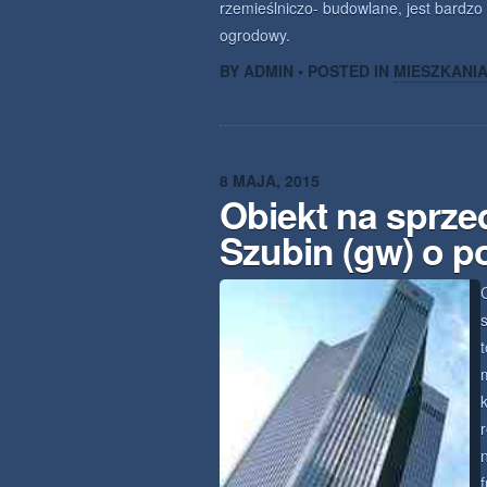
rzemieślniczo- budowlane, jest bardz
ogrodowy.
BY ADMIN • POSTED IN
MIESZKANI
8 MAJA, 2015
Obiekt na sprze
Szubin (gw) o p