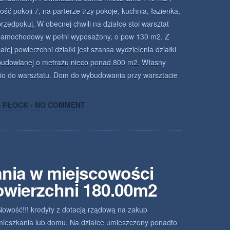
ilość pokoji 7, na parterze trzy pokoje, kuchnia, łazienka,
przedpokuj. W obecnej chwili na działce stoi warsztat
samochodowy w pełni wyposażony, o pow 130 m2. Z
całej powierzchni działki jest szansa wydzielenia działki
budowlanej o metrażu nieco ponad 800 m2. Własny
io do warsztatu. Dom do wybudowania przy warsztacie
A PŁOCK
•
NO COMMENT
nia w miejscowości
owierzchni 180.00m2
Nowość!!! kredyty z dotacją rządową na zakup
mieszkania lub domu. Na działce umieszczony ponadto