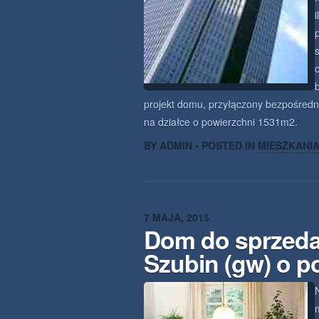
projekt domu, przyłączony bezpośredn
na działce o powierzchni 1531m2.
BY ADMIN • POSTED IN
MIESZKANI
7 MAJA, 2015
Dom do sprzeda
Szubin (gw) o p