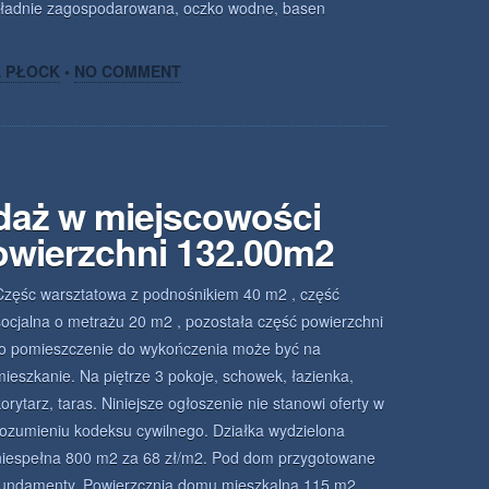
o ładnie zagospodarowana, oczko wodne, basen
A PŁOCK
•
NO COMMENT
daż w miejscowości
owierzchni 132.00m2
Częśc warsztatowa z podnośnikiem 40 m2 , część
socjalna o metrażu 20 m2 , pozostała część powierzchni
to pomieszczenie do wykończenia może być na
mieszkanie. Na piętrze 3 pokoje, schowek, łazienka,
korytarz, taras. Niniejsze ogłoszenie nie stanowi oferty w
rozumieniu kodeksu cywilnego. Działka wydzielona
niespełna 800 m2 za 68 zł/m2. Pod dom przygotowane
fundamenty. Powierzcznia domu mieszkalna 115 m2 ,