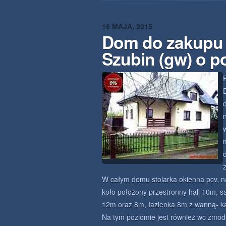
16 MAJA, 2015
Dom do zakupu 
Szubin (gw) o p
W całym domu stolarka okienna pcv, n
koło położony przestronny hall 10m, s
12m oraz 8m, łazienka 8m z wanną- ka
Na tym poziomie jest również wc zmod