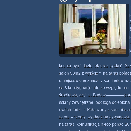
kuchennymi, łazienek oraz sypialń.
salon 38m2 z wyjściem na taras połąc
umiejscowione znaczny kominek wr
są 3 kondygnacje, ale ze względu na u
środkowa, czyli 2. Budowl————-porot
ściany zewnętrzne, podłoga ocieplona
dwóch rodzin:. Połączony z kuchnio-ja
28m2 – tapety, wykładzina dywanowa, 
na taras, komunikacja nieco ponad 2