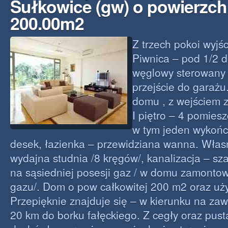
Sułkowice (gw) o powierzch
200.00m2
Z trzech pokoi wyjś
Piwnica – pod 1/2 
węglowy sterowany
przejście do garażu
domu , z wejściem z
I piętro – 4 pomies
w tym jeden wykońc
desek, łazienka – przewidziana wanna. Wła
wydajna studnia /8 kręgów/, kanalizacja – s
na sąsiedniej posesji gaz / w domu zamonto
gazu/. Dom o pow całkowitej 200 m2 oraz uż
Przepięknie znajduje się – w kierunku na zaw
20 km do borku fałęckiego. Z cegły oraz pus