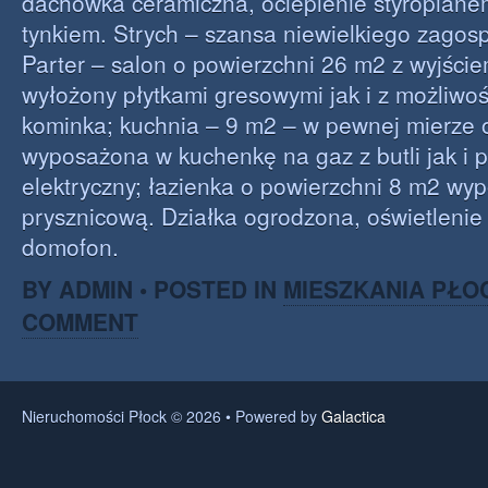
dachówka ceramiczna, ocieplenie styropiane
tynkiem. Strych – szansa niewielkiego zago
Parter – salon o powierzchni 26 m2 z wyjście
wyłożony płytkami gresowymi jak i z możliwo
kominka; kuchnia – 9 m2 – w pewnej mierze o
wyposażona w kuchenkę na gaz z butli jak i p
elektryczny; łazienka o powierzchni 8 m2 wy
prysznicową. Działka ogrodzona, oświetlenie
domofon.
BY ADMIN • POSTED IN
MIESZKANIA PŁO
COMMENT
Nieruchomości Płock © 2026 • Powered by
Galactica