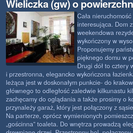
Wieliczka (gw) o powierzch
Cała nieruchomość 
interesująca. Dom z
weekendowa rezyde
wykończony w wysok
Proponujemy państ
pięknego domu w po
Drugi dół to cztery
i przestronna, elegancko wykończona łazien
leżąca jest w doskonałym punkcie- do krakow
głównego to odległość zaledwie kilkunastu k
zachęcamy do oglądania a także prosimy o k
przynależy garaż, który jest połączony z sąs
Na parterze, oprócz wymienionych pomieszc
„gościnna” toaleta. Do wnętrza prowadzą ele
drewniane drzwi. Przestronny hol, połączony