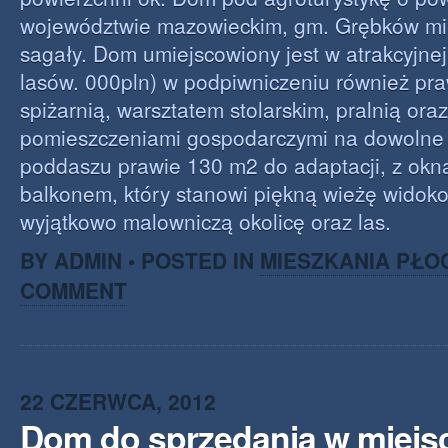
województwie mazowieckim, gm. Grębków mi
sagały. Dom umiejscowiony jest w atrakcyjnej
lasów. 000pln) w podpiwniczeniu również pr
spiżarnią, warsztatem stolarskim, pralnią ora
pomieszczeniami gospodarczymi na dowolne 
poddaszu prawie 130 m2 do adaptacji, z okn
balkonem, który stanowi piękną wieżę widoko
wyjątkowo malowniczą okolicę oraz las.
BY ADMIN • POSTED IN
MIESZKANIA PŁO
COMMENT
22 CZERWCA, 2012
Dom do sprzedania w miejs