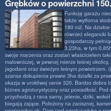
Grębków o powierzchni 150
Funkcję garażu nie
także wytforna stod
180 m2. Na działce
również elegancki 
gospodarczy pełni
3,23ha, w tym 0,85h
swoje marzenia oraz zostań właścicielem tak
malowniczej, w pewnej mierze leśnej okolicy,
jagodami oraz świeżym leśnym powietrzem. (i
szansa dokupienia prawie 3ha działki za pra
okazja w urokliwej cenie 320. Bardzo dobra l
biznes agroturystyczny oraz posiadłość. Pod
przychodzą z rana sarny, jelenie, dziki, wokół
biegają zające. Położony na zacisznej, kamer
powierzchni ok. Dom pod agroturystykę o p