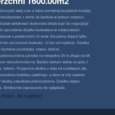
erzchni 1600.00m2
Oszczędź swój czas a także porównaj bezpłatnie kredyty
mieszkaniowe z oferty 26 banków w jednym miejscu!.
Działak widokowa! doskonała lokalizacja! do negocjacji!.
Do sprzedania działka budowlana w miejscowości
siepraw o powierzchni 16 arów. Korzystny dojazd tylko
20 km od centrum krakowa, 12 km od myślenic. Działka
o kształcie prostokąta, równa, dobrze
nasłoneczniona,szeroka na niespełna 25 m,długa na 68
bne nieruchomości na. Bardzo ładnym widok na góry z
, telefon. Przyjemna okolica z dala od ruchliwych ulic.
rozumieniu kodeksu cywilnego, a dane w niej zawarte
W okolicy zabudowa jednorodzinna. Działka objęta
. Serdecznie zapraszamy do oglądania.
A PŁOCK
•
NO COMMENT