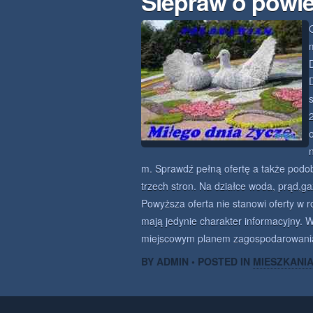
Siepraw o powi
m. Sprawdź pełną ofertę a także podo
trzech stron. Na działce woda, prąd,gaz
Powyższa oferta nie stanowi oferty w 
mają jedynie charakter informacyjny. 
miejscowym planem zagospodarowania
BY ADMIN • POSTED IN
MIESZKANI