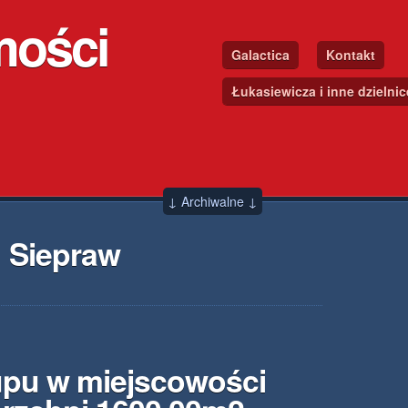
mości
Galactica
Kontakt
Łukasiewicza i inne dzielni
↓ Archiwalne ↓
 Siepraw
upu w miejscowości