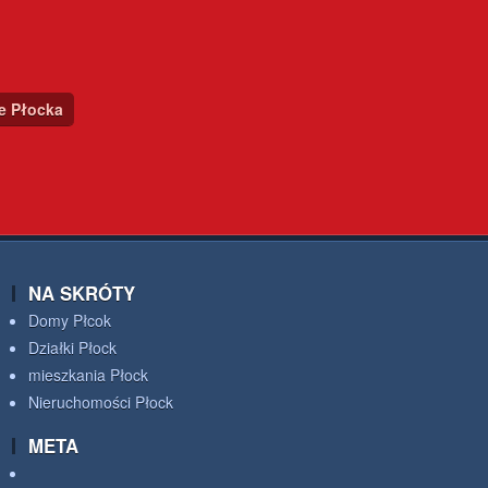
ce Płocka
NA SKRÓTY
Domy Płcok
Działki Płock
mieszkania Płock
Nieruchomości Płock
META