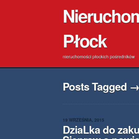
Nierucho
Płock
nieruchomości płockich pośredników
Posts Tagged →
19 WRZEŚNIA, 2015
DziaLka do zak