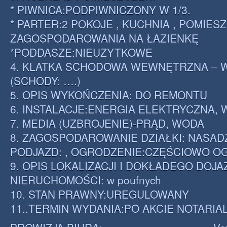
* PIWNICA:PODPIWNICZONY W 1/3.
* PARTER:2 POKOJE , KUCHNIA , POMIES
ZAGOSPODAROWANIA NA ŁAZIENKĘ
*PODDASZE:NIEUZYTKOWE
4. KLATKA SCHODOWA WEWNĘTRZNA – 
(SCHODY: ….)
5. OPIS WYKOŃCZENIA: DO REMONTU
6. INSTALACJE:ENERGIA ELEKTRYCZNA, 
7. MEDIA (UZBROJENIE)-PRĄD, WODA
8. ZAGOSPODAROWANIE DZIAŁKI: NASADZ
PODJAZD: , OGRODZENIE:CZĘŚCIOWO 
9. OPIS LOKALIZACJI I DOKŁADEGO DOJ
NIERUCHOMOŚCI: w poufnych
10. STAN PRAWNY:UREGULOWANY
11..TERMIN WYDANIA:PO AKCIE NOTARI