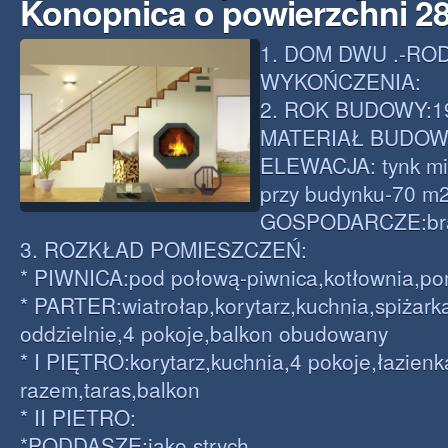
Konopnica o powierzchni 2
1. DOM DWU .-RO
WYKOŃCZENIA:
2. ROK BUDOWY:19
MATERIAŁ BUDOWL.:
ELEWACJA: tynk mi
przy budynku-70 m
GOSPODARCZE:br
3. ROZKŁAD POMIESZCZEŃ:
* PIWNICA:pod połową-piwnica,kotłownia,p
* PARTER:wiatrołap,korytarz,kuchnia,spiżark
oddzielnie,4 pokoje,balkon obudowany
* I PIĘTRO:korytarz,kuchnia,4 pokoje,łazienk
razem,taras,balkon
* II PIETRO:
*PODDASZE:jako strych