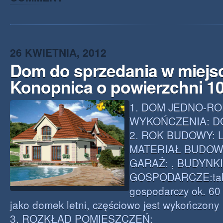
26 KWIETNIA, 2012
Dom do sprzedania w miejs
Konopnica o powierzchni 1
1. DOM JEDNO-RO
WYKOŃCZENIA: 
2. ROK BUDOWY: L
MATERIAŁ BUDOWL.
GARAŻ: , BUDYNKI
GOSPODARCZE:tak
gospodarczy ok. 60
jako domek letni, częściowo jest wykończony
3. ROZKŁAD POMIESZCZEŃ: