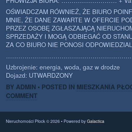
PROWIZJA BIURA: ……………………… + Va
OŚWIADCZAM RÓWNIEŻ, ŻE BIURO POI
MNIE, ŻE DANE ZAWARTE W OFERCIE PO
PRZEZ OSOBĘ ZGŁASZAJĄCĄ NIERUCHO
SPRZEDAŻY I MOGĄ ODBIEGAĆ OD STAN
ZA CO BIURO NIE PONOSI ODPOWIEDZIA
…………………………………………………….
Uzbrojenie: energia, woda, gaz w drodze
Dojazd: UTWARDZONY
BY ADMIN • POSTED IN
MIESZKANIA PŁO
COMMENT
Nieruchomości Płock © 2026 • Powered by
Galactica