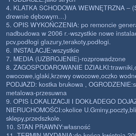
4. KLATKA SCHODOWA WEWNĘTRZNA – (S
drewnie dębowym…)
5. OPIS WYKOŃCZENIA: po remoncie genera
nadbudowa w 2006 r.-wszystkie nowe instala
pcv,podłogi glazury,terakoty,podłogi.
6. INSTALACJE:wszystkie
7. MEDIA (UZBROJENIE)-rozprowadzone
8. ZAGOSPODAROWANIE DZIAŁKI:trawniki,
owocowe,iglaki,krzewy owocowe,oczko wodne
PODJAZD: kostka brukowa , OGRODZENIE:s
metalowa-przesuwna
9. OPIS LOKALIZACJI I DOKŁADEGO DOJ
NIERUCHOMOŚCI:okolice U.Gminy,poczty,bl
sklepy,przedszkole.
10. STAN PRAWNY:własność
11..TERMIN WYDANIA:do końca kwietnia 200