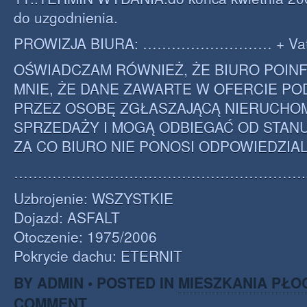
do uzgodnienia.
PROWIZJA BIURA: ……………………… + Va
OŚWIADCZAM RÓWNIEŻ, ŻE BIURO POI
MNIE, ŻE DANE ZAWARTE W OFERCIE PO
PRZEZ OSOBĘ ZGŁASZAJĄCĄ NIERUCHO
SPRZEDAŻY I MOGĄ ODBIEGAĆ OD STAN
ZA CO BIURO NIE PONOSI ODPOWIEDZIA
…………………………………………………….
Uzbrojenie: WSZYSTKIE
Dojazd: ASFALT
Otoczenie: 1975/2006
Pokrycie dachu: ETERNIT
BY ADMIN • POSTED IN
MIESZKANIA PŁO
COMMENT