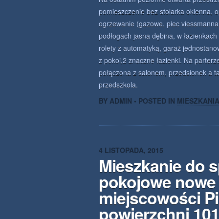
pomieszczenie bez stolarka okienna, o
ogrzewanie (gazowe, piec viessmanna
podłogach jasna dębina, w łazienkach 
rolety z automatyką, garaż jednostano
z pokoi,2 znaczne łazienki. Na parterze
połączona z salonem, przedsionek a ta
przedszkola.
BY ADMIN • POSTED IN
MIESZKANI
4 LISTOPADA, 2015
Mieszkanie do s
pokojowe nowe
miejscowości Pi
powierzchni 10