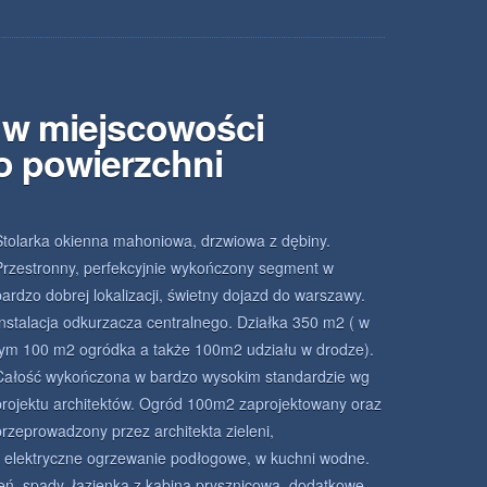
w miejscowości
o powierzchni
Stolarka okienna mahoniowa, drzwiowa z dębiny.
Przestronny, perfekcyjnie wykończony segment w
bardzo dobrej lokalizacji, świetny dojazd do warszawy.
Instalacja odkurzacza centralnego. Działka 350 m2 ( w
tym 100 m2 ogródka a także 100m2 udziału w drodze).
Całość wykończona w bardzo wysokim standardzie wg
projektu architektów. Ogród 100m2 zaprojektowany oraz
przeprowadzony przez architekta zieleni,
 elektryczne ogrzewanie podłogowe, w kuchni wodne.
eń, spady, łazienka z kabiną prysznicową, dodatkowe