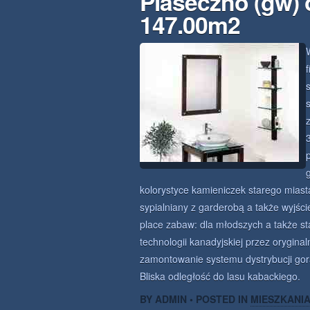
Piaseczno (gw) 
147.00m2
kolorystyce kamieniczek starego miast
sypialniany z garderobą a także wyjśc
place zabaw: dla młodszych a także s
technologii kanadyjskiej przez orygina
zamontowanie systemu dystrybucji gor
Bliska odległość do lasu kabackiego.
BY ADMIN • POSTED IN
MIESZKANI