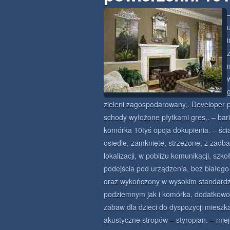
i
zieleni zagospodarowany,. Developer p
schody wyłożone płytkami gres,. – bari
komórka 10tyś opcja dokupienia. – ści
osiedle, zamknięte, strzeżone, z zadb
lokalizacji, w pobliżu komunikacji, szk
podejścia pod urządzenia, bez białe
oraz wykończony w wysokim standardz
podziemnym jak i komórka, dodatkowo 
zabaw dla dzieci do dyspozycji mieszk
akustyczne stropów – styropian. – mi