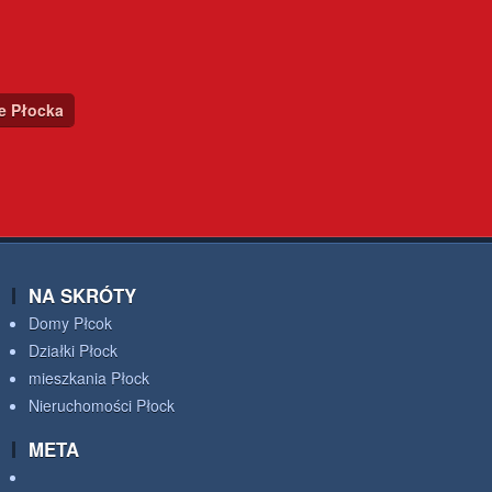
ce Płocka
NA SKRÓTY
Domy Płcok
Działki Płock
mieszkania Płock
Nieruchomości Płock
META