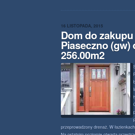
16 LISTOPADA, 2015
Dom do zakupu 
Piaseczno (gw) 
256.00m2
przeprowadzony drenaż. W łazienkach
Na ostatnim poziomie otwarta przestrz