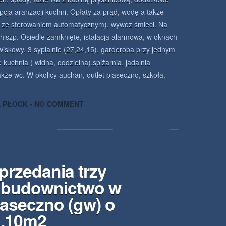
pcja aranżacji kuchni. Opłaty za prąd, wodę a także
 ze sterowaniem automatycznym), wywóz śmieci. Na
hiszp. Osiedle zamknięte, istalacja alarmowa, w oknach
wiskowy. 3 sypialnie (27,24,15), garderoba przy jednym
 kuchnia ( widna, oddzielna),spiżarnia, jadalnia
kże wc. W okolicy auchan, outlet piaseczno, szkoła,
A PŁOCK
•
NO COMMENT
przedania trzy
 budownictwo w
aseczno (gw) o
1.10m2