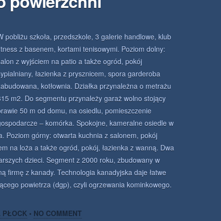
o powierzchni
W pobliżu szkoła, przedszkole, 3 galerie handlowe, klub
fitness z basenem, kortami tenisowymi. Poziom dolny:
salon z wyjściem na patio a także ogród, pokój
sypialniany, łazienka z prysznicem, spora garderoba
zabudowana, kotłownia. Działka przynależna o metrażu
315 m2. Do segmentu przynależy garaż wolno stojący
prawie 50 m od domu, na osiedlu, pomieszczenie
gospodarcze – komórka. Spokojne, kameralne osiedle w
a. Poziom górny: otwarta kuchnia z salonem, pokój
iem na loża a także ogród, pokój, łazienka z wanną. Dwa
tarszych dzieci. Segment z 2000 roku, zbudowany w
lną firmę z kanady. Technologia kanadyjska daje łatwe
ącego powietrza (dgp), czyli ogrzewania kominkowego.
A PŁOCK
•
NO COMMENT