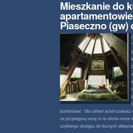
Mieszkanie do k
apartamentowie
Piaseczno (gw) 
józefosław!. *dla ciebie! jeżeli szukas
za przystępną cenę to ta oferta może s
szybkiego dostępu do licznych sklepó