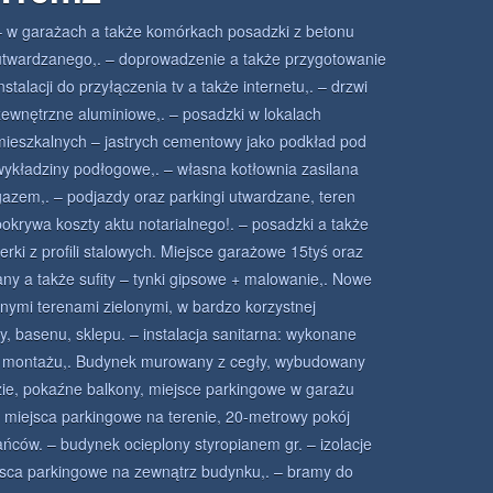
– w garażach a także komórkach posadzki z betonu
utwardzanego,. – doprowadzenie a także przygotowanie
nstalacji do przyłączenia tv a także internetu,. – drzwi
zewnętrzne aluminiowe,. – posadzki w lokalach
mieszkalnych – jastrych cementowy jako podkład pod
wykładziny podłogowe,. – własna kotłownia zasilana
gazem,. – podjazdy oraz parkingi utwardzane, teren
okrywa koszty aktu notarialnego!. – posadzki a także
erki z profili stalowych. Miejsce garażowe 15tyś oraz
any a także sufity – tynki gipsowe + malowanie,. Nowe
anymi terenami zielonymi, w bardzo korzystnej
oły, basenu, sklepu. – instalacja sanitarna: wykonane
go montażu,. Budynek murowany z cegły, wybudowany
ie, pokaźne balkony, miejsce parkingowe w garażu
miejsca parkingowe na terenie, 20-metrowy pokój
ańców. – budynek ocieplony styropianem gr. – izolacje
ejsca parkingowe na zewnątrz budynku,. – bramy do