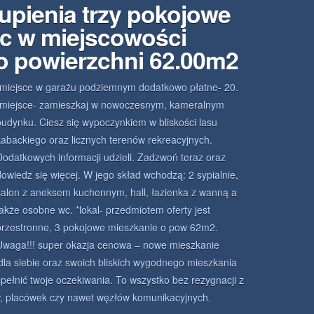
upienia trzy pokojowe
c w miejscowości
o powierzchni 62.00m2
(miejsce w garażu podziemnym dodatkowo płatne- 20.
*miejsce- zamieszkaj w nowoczesnym, kameralnym
budynku. Ciesz się wypoczynkiem w bliskości lasu
kabackiego oraz licznych terenów rekreacyjnych.
Dodatkowych informacji udzieli. Zadzwoń teraz oraz
dowiedz się więcej. W jego skład wchodzą: 2 sypialnie,
salon z aneksem kuchennym, hall, łazienka z wanną a
także osobne wc. *lokal- przedmiotem oferty jest
przestronne, 3 pokojowe mieszkanie o pow 62m2.
Uwaga!!! super okazja cenowa – nowe mieszkanie
z dla siebie oraz swoich bliskich wygodnego mieszkania
pełnić twoje oczekiwania. To wszystko bez rezygnacji z
w, placówek czy nawet węzłów komunikacyjnych.