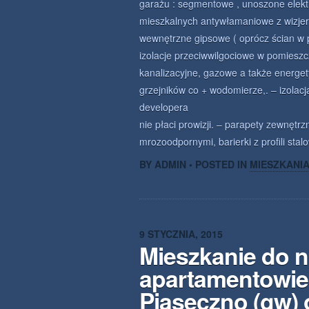
garażu : segmentowe , unoszone elektr
mieszkalnych antywłamaniowe z wizjer
wewnętrzne gipsowe ( oprócz ścian w p
izolacje przeciwwilgociowe w pomiesz
kanalizacyjne, gazowe a także energet
grzejników co + wodomierze,. – izolac
develop
nie płaci prowizji. – parapety zewnętr
mrozoodpornymi, barierki z profili sta
BY ADMIN • POSTED IN
MIESZKANI
9 STYCZNIA, 2015
Mieszkanie do n
apartamentowie
Piaseczno (gw) 