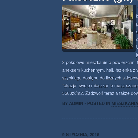
p
3 pokojowe mieszkanie o powierzchni 6
aneksem kuchennym, hall, łazienka z 
szybkiego dostępu do licznych sklepó
*okazja! swoje mieszkanie masz szans
5500zł/m2. Zadzwoń teraz a także dowi
BY ADMIN • POSTED IN
MIESZKANI
9 STYCZNIA, 2015