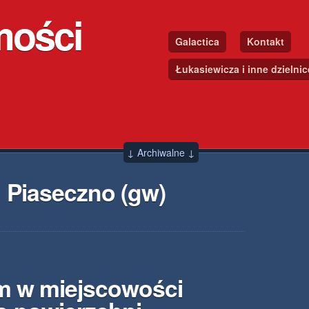
mości
Galactica
Kontakt
Łukasiewicza i inne dzielni
↓ Archiwalne ↓
 Piaseczno (gw)
m w miejscowości