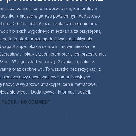
*miejsce- zamieszkaj w nowoczesnym, kameralnym
budynku. (miejsce w garażu podziemnym dodatkowo
łatne- 20. *dla ciebie! jeżeli szukasz dla siebie oraz
swoich bliskich wygodnego mieszkania za przystępną
cenę to ta oferta może spełnić twoje oczekiwania.
Uwaga!!! super okazja cenowa – nowe mieszkanie
józefosław!. *lokal- przedmiotem oferty jest przestronne,
8m2. W jego skład wchodzą: 2 sypialnie, salon z
wanną oraz osobne wc. To wszystko bez rezygnacji z
w, placówek czy nawet węzłów komunikacyjnych.
ę nabyć w wyjątkowo atrakcyjnej cenie metrażowej –
edz się więcej. Dodatkowych informacji udzieli.
A PŁOCK
•
NO COMMENT