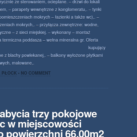
ycznie ze sterowaniem, ocieplane. – drzwi do lokali
em, – parapety wewnętrzne z konglomeratu,. – tynki
omieszczeniach mokrych – łazienki a także wc),. –
czeniach mokrych,. – przyłącza zewnętrzne: wodne,
yczne – z sieci miejskiej. – wykonany – montaż
ja termiczna poddasza – wełna mineralna gr. Oferta
era kupujący
zne z blachy powlekanej,. – balkony wyłożone płytkami
lowych, malowane,.
A PŁOCK
•
NO COMMENT
abycia trzy pokojowe
c w miejscowości
o powierzchni 66.00m2