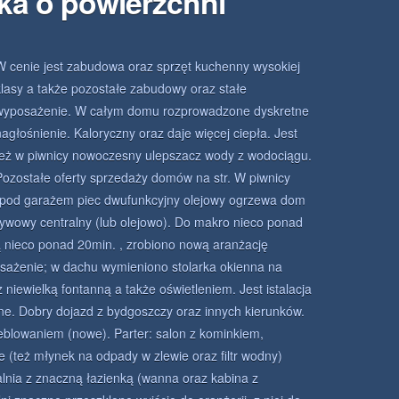
ka o powierzchni
W cenie jest zabudowa oraz sprzęt kuchenny wysokiej
klasy a także pozostałe zabudowy oraz stałe
wyposażenie. W całym domu rozprowadzone dyskretne
nagłośnienie. Kaloryczny oraz daje więcej ciepła. Jest
też w piwnicy nowoczesny ulepszacz wody z wodociągu.
Pozostałe oferty sprzedaży domów na str. W piwnicy
(pod garażem piec dwufunkcyjny olejowy ogrzewa dom
ywowy centralny (lub olejowo). Do makro nieco ponad
ą nieco ponad 20min. , zrobiono nową aranżację
sażenie; w dachu wymieniono stolarka okienna na
iewielką fontanną a także oświetleniem. Jest istalacja
zne. Dobry dojazd z bydgoszczy oraz innych kierunków.
blowaniem (nowe). Parter: salon z kominkiem,
 (też młynek na odpady w zlewie oraz filtr wodny)
lnia z znaczną łazienką (wanna oraz kabina z