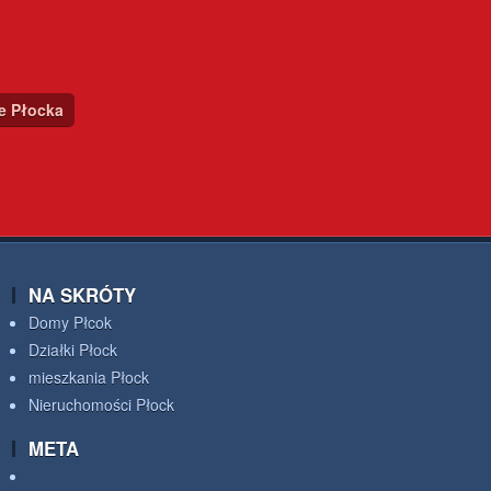
ce Płocka
NA SKRÓTY
Domy Płcok
Działki Płock
mieszkania Płock
Nieruchomości Płock
META