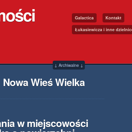
mości
Galactica
Kontakt
Łukasiewicza i inne dzielni
↓ Archiwalne ↓
 Nowa Wieś Wielka
nia w miejscowości