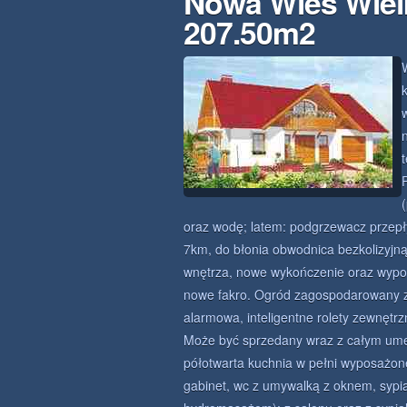
Nowa Wieś Wiel
207.50m2
oraz wodę; latem: podgrzewacz przepł
7km, do błonia obwodnica bezkolizyjn
wnętrza, nowe wykończenie oraz wypo
nowe fakro. Ogród zagospodarowany z n
alarmowa, inteligentne rolety zewnętr
Może być sprzedany wraz z całym ume
półotwarta kuchnia w pełni wyposażone
gabinet, wc z umywalką z oknem, sypia