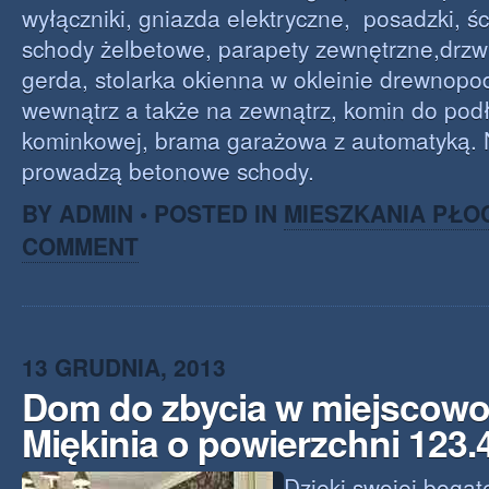
wyłączniki, gniazda elektryczne, posadzki, śc
schody żelbetowe, parapety zewnętrzne,drzwi
gerda, stolarka okienna w okleinie drewnop
wewnątrz a także na zewnątrz, komin do podłą
kominkowej, brama garażowa z automatyką. 
prowadzą betonowe schody.
BY ADMIN • POSTED IN
MIESZKANIA PŁO
COMMENT
13 GRUDNIA, 2013
Dom do zbycia w miejscowo
Miękinia o powierzchni 123
Dzięki swojej bogatej