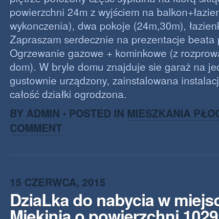
powierzchni 24m z wyjściem na balkon+łazie
wykonczenia), dwa pokoje (24m,30m), łazien
Zapraszam serdecznie na prezentacje beata p
Ogrzewanie gazowe + kominkowe (z rozprow
dom). W bryle domu znajduje sie garaż na j
gustownie urządzony, zainstalowana instalac
całość działki ogrodzona.
BY ADMIN • POSTED IN
MIESZKANIA PŁO
COMMENT
15 CZERWCA, 2015
DziaLka do nabycia w miej
Miękinia o powierzchni 102