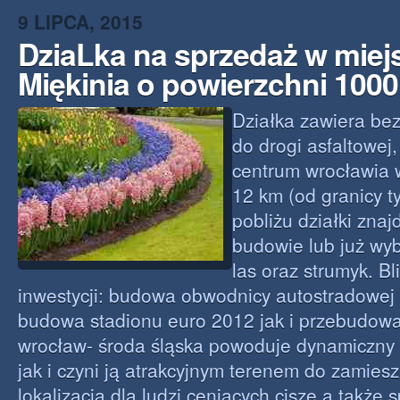
9 LIPCA, 2015
DziaLka na sprzedaż w mie
Miękinia o powierzchni 100
Działka zawiera be
do drogi asfaltowej
centrum wrocławia 
12 km (od granicy t
pobliżu działki zna
budowie lub już wy
las oraz strumyk. B
inwestycji: budowa obwodnicy autostradowej
budowa stadionu euro 2012 jak i przebudowa
wrocław- środa śląska powoduje dynamiczny r
jak i czyni ją atrakcyjnym terenem do zamies
lokalizacja dla ludzi ceniących ciszę a także s