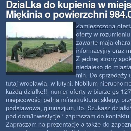
DziaLka do kupienia w miej
Miękinia o powierzchni 984
Zamieszczona ofert
oferty w rozumieniu
zawarte maja charak
informacyjny oraz m
Z jednej strony spok
niedaleko do miast
min. Do sprzedaży u
tutaj wrocławia, w lutyni. Nobilum nieruchom
każdą działke!!! numer oferty w biurze gs-1
miejscowości pełna infrastruktura: sklepy, pr
podstawowa, gimnazjum, itp. Szukasz działki/
pod dom/inwestycje? zapraszam do kontaktu o
Zapraszam na prezentacje a także do zapozn