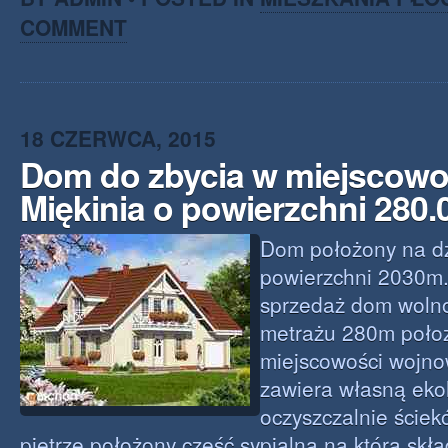
COMMENT
18 CZERWCA, 2015
Dom do zbycia w miejscowo
Miękinia o powierzchni 280
Dom położony na dz
powierzchni 2030m
sprzedaż dom wolno
metrażu 280m poło
miejscowości wojn
zawiera własną eko
oczyszczalnie ście
piętrze położony część sypialna na którą skłą