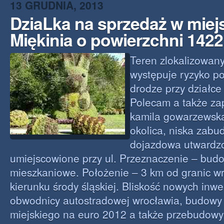
13 GRUDNIA, 2013
DziaLka na sprzedaż w mie
Miękinia o powierzchni 142
Teren zlokalizowany
występuje ryzyko p
drodze przy działce
Polecam a także zap
kamila gowarzewsk
okolica, niska zab
dojazdowa utwardzo
umiejscowione przy ul. Przeznaczenie – bud
mieszkaniowe. Położenie – 3 km od granic w
kierunku środy śląskiej. Bliskość nowych inwe
obwodnicy autostradowej wrocławia, budowy
miejskiego na euro 2012 a także przebudowy 