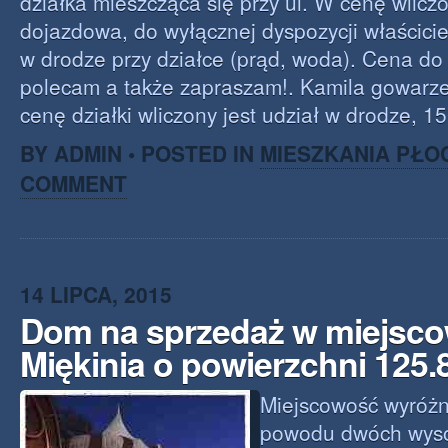
działka mieszcząca się przy ul. W cenę wlicz
dojazdowa, do wyłącznej dyspozycji właścicie
w drodze przy działce (prąd, woda). Cena do 
polecam a także zapraszam!. Kamila gowar
cenę działki wliczony jest udział w drodze, 1
BY ADMIN • POSTED IN
MIESZKANIA PŁO
COMMENT
14 LIPCA, 2015
Dom na sprzedaż w miejsco
Miękinia o powierzchni 125
Miejscowość wyróżni
powodu dwóch wyso