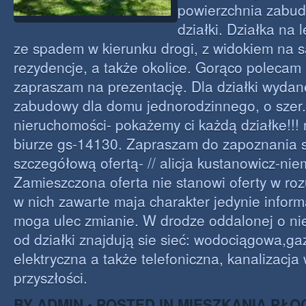
powierzchnia zabu
działki. Działka na 
ze spadem w kierunku drogi, z widokiem na s
rezydencje, a także okolice. Gorąco polecam 
zapraszam na prezentację. Dla działki wydan
zabudowy dla domu jednorodzinnego, o szer
nieruchomości- pokażemy ci każdą działke!!!
biurze gs-14130. Zapraszam do zapoznania s
szczegółową ofertą- // alicja kustanowicz-nie
Zamieszczona oferta nie stanowi oferty w ro
w nich zawarte maja charakter jedynie inform
moga ulec zmianie. W drodze oddalonej o n
od działki znajdują sie sieć: wodociągowa,g
elektryczna a także telefoniczna, kanalizacja 
przyszłości.
BY ADMIN • POSTED IN
MIESZKANIA PŁO