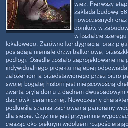
wież. Pierwszy etap 
zakłada budowę 56 
nowoczesnych oraz 
domków w zabudowi
w kształcie szeregu
lokalowego. Zarówno kondygnacja, oraz pię
posiadają niemałe drzwi balkonowe, przeszkl
podłogi. Osiedle zostało zaprojektowane na 
indywidualnego projektu najlepiej odpowiad
założeniom a przedstawionego przez biuro per
swojej bogatej historii jest miejscowością ch
zwarta bryła domu z dachem dwuspadowym
dachówki ceramicznej. Nowoczesny charakte
podkreśla szansa zachowania panoramy wido
dla siebie. Czyż nie jest przyjemnie wypoczą
ciesząc oko pięknym widokiem rozpościerają