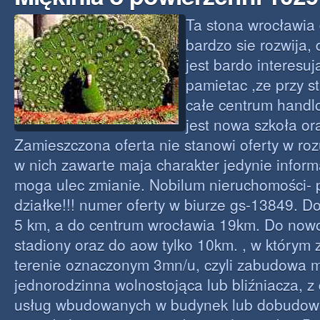
Ta stona wrocławia 
bardzo sie rozwija, 
jest bardo interesuj
pamietac ,ze przy s
całe centrum handl
jest nowa szkoła or
Zamieszczona oferta nie stanowi oferty w ro
w nich zawarte maja charakter jedynie inform
moga ulec zmianie. Nobilum nieruchomości- 
działke!!! numer oferty w biurze gs-13849. D
5 km, a do centrum wrocławia 19km. Do n
stadiony oraz do aow tylko 10km. , w którym 
terenie oznaczonym 3mn/u, czyli zabudowa 
jednorodzinna wolnostojąca lub bliźniacza, 
usług wbudowanych w budynek lub dobudow