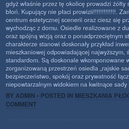
gdyż właśnie przez tę okolicę prowadzi żółty s
błoń. Kupujący nie płaci prowizii!!!!!!!!!!!!!. Z
centrum estetycznej scenerii oraz ciesz się p
wychodząc z domu. Osiedle realizowane z 
oraz spójną wizją oraz o ponadprzeciętnym s
charakterze stanowi doskonały przykład inwes
mieszkaniowej odpowiadającej najwyższym,
standardom. Są doskonale wkomponowane w
zorganizowaną przestrzeń osiedla „rajskie sa
bezpieczeństwo, spokój oraz prywatność łącz
niepowtarzalnym widokiem na kwitnące sady
BY ADMIN • POSTED IN
MIESZKANIA PŁO
COMMENT