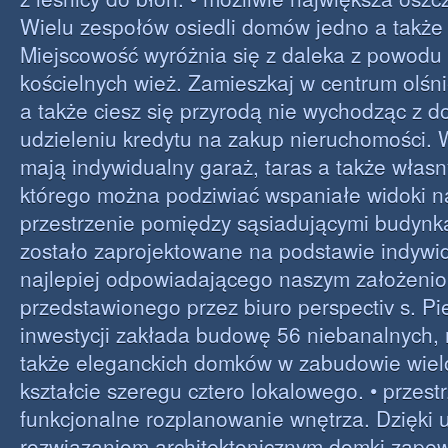
Wielu zespołów osiedli domów jedno a także 
Miejscowość wyróżnia się z daleka z powodu
kościelnych wież. Zamieszkaj w centrum olśni
a także ciesz się przyrodą nie wychodząc z
udzieleniu kredytu na zakup nieruchomości. W
mają indywidualny garaż, taras a także własn
którego można podziwiać wspaniałe widoki n
przestrzenie pomiędzy sąsiadującymi budynk
zostało zaprojektowane na podstawie indywi
najlepiej odpowiadającego naszym założeni
przedstawionego przez biuro perspectiv s. Pi
inwestycji zakłada budowę 56 niebanalnych,
także eleganckich domków w zabudowie wiel
kształcie szeregu cztero lokalowego. • przest
funkcjonalne rozplanowanie wnętrza. Dzięki
rozwiązaniom architektonicznym domki zape