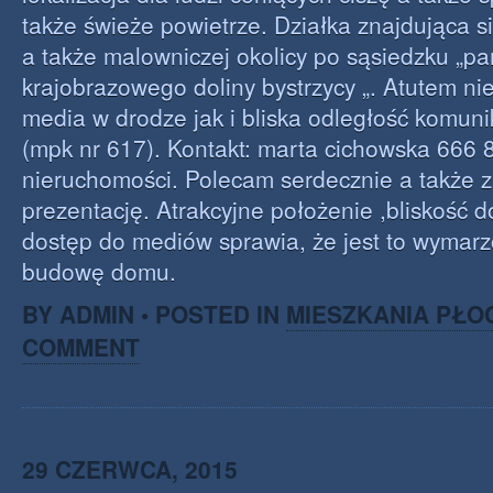
także świeże powietrze. Działka znajdująca si
a także malowniczej okolicy po sąsiedzku „pa
krajobrazowego doliny bystrzycy „. Atutem n
media w drodze jak i bliska odległość komunik
(mpk nr 617). Kontakt: marta cichowska 666
nieruchomości. Polecam serdecznie a także 
prezentację. Atrakcyjne położenie ,bliskość d
dostęp do mediów sprawia, że jest to wymar
budowę domu.
BY ADMIN • POSTED IN
MIESZKANIA PŁO
COMMENT
29 CZERWCA, 2015