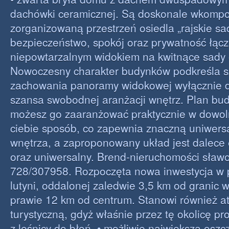
dachówki ceramicznej. Są doskonale wkomp
zorganizowaną przestrzeń osiedla „rajskie sa
bezpieczeństwo, spokój oraz prywatność łącz
niepowtarzalnym widokiem na kwitnące sady
Nowoczesny charakter budynków podkreśla 
zachowania panoramy widokowej wyłącznie dl
szansa swobodnej aranżacji wnętrz. Plan bu
możesz go zaaranżować praktycznie w dowol
ciebie sposób, co zapewnia znaczną uniwers
wnętrza, a zaproponowany układ jest dalece
oraz uniwersalny. Brend-nieruchomości sławo
728/307958. Rozpoczęta nowa inwestycja w 
lutyni, oddalonej zaledwie 3,5 km od granic 
prawie 12 km od centrum. Stanowi również at
turystyczną, gdyż właśnie przez tę okolicę pr
z leśnicy do błoń. • możliwie największa oszc