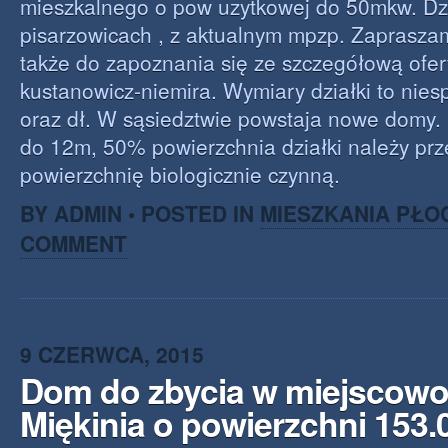
mieszkalnego o pow uzytkowej do 50mkw. Dz
pisarzowicach , z aktualnym mpzp. Zaprasza
także do zapoznania się ze szczegółową ofertą
kustanowicz-niemira. Wymiary działki to nies
oraz dł. W sąsiedztwie powstaja nowe domy.
do 12m, 50% powierzchnia działki należy pr
powierzchnię biologicznie czynną.
BY ADMIN • POSTED IN
MIESZKANIA PŁO
COMMENT
9 CZERWCA, 2015
Dom do zbycia w miejscowo
Miękinia o powierzchni 153