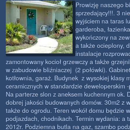
Prowizję naszego b
sprzedający!!!. 3 ni
wyjściem na taras l
garderoba, łazienk
wykończony na zew
a także ocieplony, 
instalacje rozprow
zamontowany kocioł grzewczy a także grzejni
w zabudowie bliźniaczej (2 połówki). Gabine
kotłownia, garaż. Budynek z wysokiej klasy 
ceramicznych w standardzie deweloperskim 
Na parterze slon z aneksem kuchennym ok. 
dobrej jakości budowanych domów. 30m2 z wy
także do ogrodu. Teren wokół domu będzie w
podjazdach, chodnikach. Termin wydania: a t
2012r. Podziemna butla na gaz, szambo podz