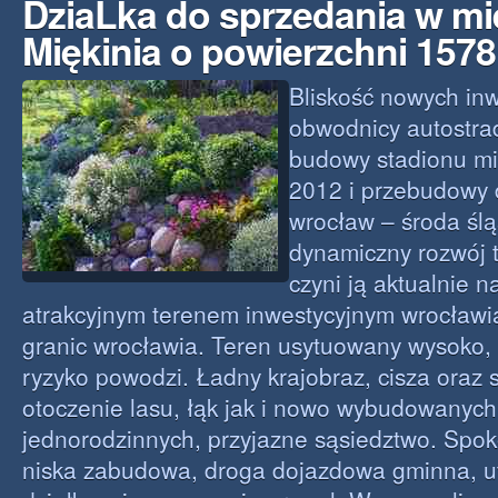
DziaLka do sprzedania w m
Miękinia o powierzchni 157
Bliskość nowych inw
obwodnicy autostra
budowy stadionu mi
2012 i przebudowy 
wrocław – środa śl
dynamiczny rozwój t
czyni ją aktualnie n
atrakcyjnym terenem inwestycyjnym wrocławi
granic wrocławia. Teren usytuowany wysoko, 
ryzyko powodzi. Ładny krajobraz, cisza oraz s
otoczenie lasu, łąk jak i nowo wybudowany
jednorodzinnych, przyjazne sąsiedztwo. Spok
niska zabudowa, droga dojazdowa gminna, u