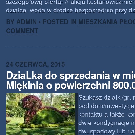
szczegółową ofertą- // alicja kustanowicz-nie
działce, woda w drodze bezpośrednio przy dz
BY ADMIN • POSTED IN
MIESZKANIA PŁO
COMMENT
24 CZERWCA, 2015
DziaLka do sprzedania w m
Miękinia o powierzchni 800
Szukasz działki/gru
pod dom/inwestycj
kontaktu a także kon
dwie kondygnacje 
dwuspadowy lub na