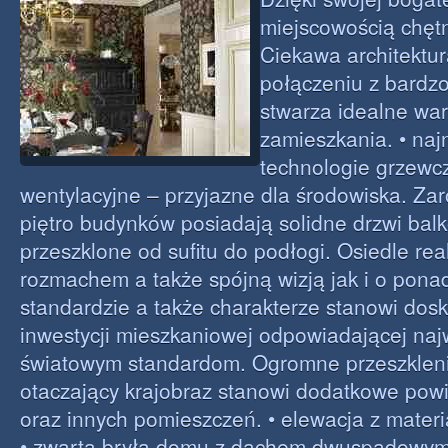
miejscowością chęt
Ciekawa architekt
połączeniu z bardzo
stwarza idealne war
zamieszkania. • na
technologie grzewc
wentylacyjne – przyjazne dla środowiska. Zar
piętro budynków posiadają solidne drzwi bal
przeszklone od sufitu do podłogi. Osiedle re
rozmachem a także spójną wizją jak i o pona
standardzie a także charakterze stanowi dos
inwestycji mieszkaniowej odpowiadającej na
światowym standardom. Ogromne przeszkleni
otaczający krajobraz stanowi dodatkowe pow
oraz innych pomieszczeń. • elewacja z materi
• zwarta bryła domu z dachem dwuspadowy