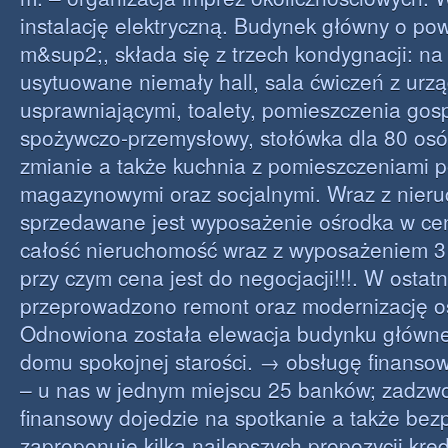
instalację elektryczną. Budynek główny o po
m&sup2;, składa się z trzech kondygnacji: na
usytuowane niemały hall, sala ćwiczeń z urz
usprawniającymi, toalety, pomieszczenia gos
spożywczo-przemysłowy, stołówka dla 80 osó
zmianie a także kuchnia z pomieszczeniami 
magazynowymi oraz socjalnymi. Wraz z nier
sprzedawane jest wyposażenie ośrodka w cen
całość nieruchomość wraz z wyposażeniem 3 m
przy czym cena jest do negocjacji!!!. W ostat
przeprowadzono remont oraz modernizację o
Odnowiona została elewacja budynku główne
domu spokojnej starości. → obsługę finanso
– u nas w jednym miejscu 25 banków; zadzw
finansowy dojedzie na spotkanie a także bezp
zaproponuje kilka najlepszych propozycji kre