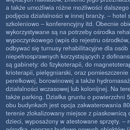
a także umożliwia różne możliwości dalszego
podjęcia działalności w innej branży. – hotel
szkoleniowo – konferencyjny itd. Obecnie obi
wykorzystywane są na potrzeby ośrodka rehab
wypoczynkowego (wpis do rejestru ośrodków
odbywać się turnusy rehabilitacyjne dla osób
niepełnosprawnych korzystających z dofinans
są gabinety: do fizykoterapii, do magnetoterap
krioterapii, pielęgniarski, oraz pomieszczenie 
perełkowej, borowinowej a także hydromasaż
działalności wczasowej lub kolonijnej. Na te
także parking. Działka gruntu o powierzchni
obu budynkach jest opcja zakwaterowania 80
terenie zlokalizowany miejsce z piaskownicą d
dzieci, wyposażony w atestowane sprzęty. –
ośrodka, poprzez budowę nowych obiektów (je