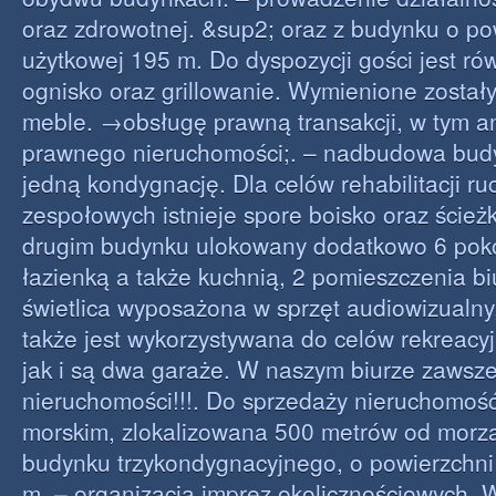
oraz zdrowotnej. &sup2; oraz z budynku o po
użytkowej 195 m. Do dyspozycji gości jest ró
ognisko oraz grillowanie. Wymienione zostały
meble. →obsługę prawną transakcji, w tym an
prawnego nieruchomości;. – nadbudowa bud
jedną kondygnację. Dla celów rehabilitacji ru
zespołowych istnieje spore boisko oraz ścież
drugim budynku ulokowany dodatkowo 6 poko
łazienką a także kuchnią, 2 pomieszczenia b
świetlica wyposażona w sprzęt audiowizualny,
także jest wykorzystywana do celów rekreac
jak i są dwa garaże. W naszym biurze zawsz
nieruchomości!!!. Do sprzedaży nieruchomość
morskim, zlokalizowana 500 metrów od morza,
budynku trzykondygnacyjnego, o powierzchni
m. – organizacja imprez okolicznościowych.