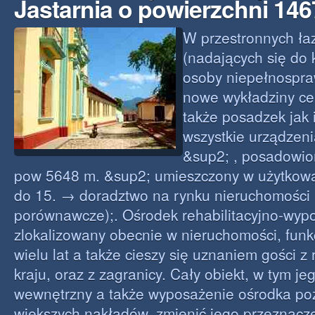
Jastarnia o powierzchni 14
W przestronnych ła
(nadających się do 
osoby niepełnospr
nowe wykładziny ce
także posadzek jak
wszystkie urządzeni
&sup2; , posadowio
pow 5648 m. &sup2; umieszczony w użytkowa
do 15. → doradztwo na rynku nieruchomości 
porównawcze);. Ośrodek rehabilitacyjno-wyp
zlokalizowany obecnie w nieruchomości, funk
wielu lat a także cieszy się uznaniem gości z
kraju, oraz z zagranicy. Cały obiekt, w tym je
wewnętrzny a także wyposażenie ośrodka po
większych nakładów, zmienić jego przeznacze