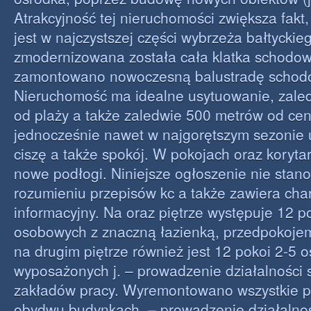
Atrakcyjność tej nieruchomości zwiększa fakt
jest w najczystszej części wybrzeża bałtyckie
zmodernizowana została cała klatka schodow
zamontowano nowoczesną balustradę schod
Nieruchomość ma idealne usytuowanie, zale
od plaży a także zaledwie 500 metrów od cen
jednocześnie nawet w najgorętszym sezonie
ciszę a także spokój. W pokojach oraz koryt
nowe podłogi. Niniejsze ogłoszenie nie stano
rozumieniu przepisów kc a także zawiera cha
informacyjny. Na oraz piętrze występuje 12 p
osobowych z znaczną łazienką, przedpokojem
na drugim piętrze również jest 12 pokoi 2-5
wyposażonych j. – prowadzenie działalności s
zakładów pracy. Wyremontowano wszystkie 
obydwu budynkach. – prowadzenie działalnośc