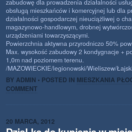
zabudowę dla prowadzenia działalności usłu
obsługą mieszkańców i komercyjnej lub dla 
działalności gospodarczej nieuciążliwej o cha
magazynowo-handlowym, drobnej wytwórczośc
urządzeniami towarzyszącymi.
Powierzchnia aktywna przyrodniczo 50% pow. 
Max. wysokość zabudowy 2 kondygnacje + po
1,0m nad poziomem terenu.
/MAZOWIECKIE/legionowski/Wieliszew/Łajsk
BY ADMIN • POSTED IN
MIESZKANIA PŁO
COMMENT
20 MARCA, 2012
DziaLka do kupienia w miej