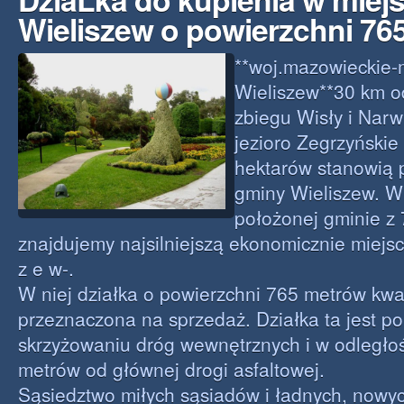
Wieliszew o powierzchni 76
**woj.mazowieckie-
Wieliszew**30 km 
zbiegu Wisły i Narw
jezioro Zegrzyńskie
hektarów stanowią 
gminy Wieliszew. W
położonej gminie z 7
znajdujemy najsilniejszą ekonomicznie miejsco
z e w-.
W niej działka o powierzchni 765 metrów kw
przeznaczona na sprzedaż. Działka ta jest p
skrzyżowaniu dróg wewnętrznych i w odległoś
metrów od głównej drogi asfaltowej.
Sąsiedztwo miłych sąsiadów i ładnych, nowy