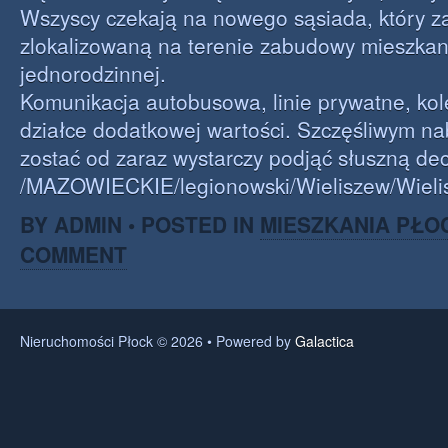
Wszyscy czekają na nowego sąsiada, który zas
zlokalizowaną na terenie zabudowy mieszkan
jednorodzinnej.
Komunikacja autobusowa, linie prywatne, kole
działce dodatkowej wartości. Szczęśliwym 
zostać od zaraz wystarczy podjąć słuszną de
/MAZOWIECKIE/legionowski/Wieliszew/Wieli
BY ADMIN • POSTED IN
MIESZKANIA PŁO
COMMENT
Nieruchomości Płock © 2026 • Powered by
Galactica