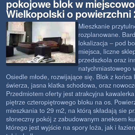
pokojowe blok w miejscowo
Wielkopolski o powierzchni
Mieszkanie przytuln
rozplanowane. Bar
lokalizacja – pod b
miejsca, liczne sklep
przedszkola oraz in
natychmiastowego 
Osiedle młode, rozwijające się. Blok z końca l
świerza, jasna klatka schodowa, oraz nowocze
Przedmiotem oferty jest atrakcyjna kawalerk
piętrze czteropiętrowego bloku na os. Powier
mieszkania to 29 m2, na którą składają sie pr
słoneczny pokój z zabudowanym aneksem ku
którego jest wyjście na spory loża, jak i łazi