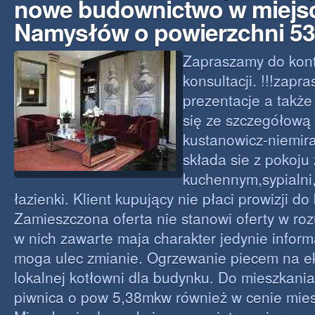
nowe budownictwo w miejs
Namysłów o powierzchni 5
Zapraszamy do kont
konsultacji. !!!zapr
prezentacje a takż
się ze szczegółową o
kustanowicz-niemir
składa sie z pokoj
kuchennym,sypialni
łazienki. Klient kupujący nie płaci prowizji do 
Zamieszczona oferta nie stanowi oferty w ro
w nich zawarte maja charakter jedynie inform
moga ulec zmianie. Ogrzewanie piecem na e
lokalnej kotłowni dla budynku. Do mieszkania
piwnica o pow 5,38mkw również w cenie mies