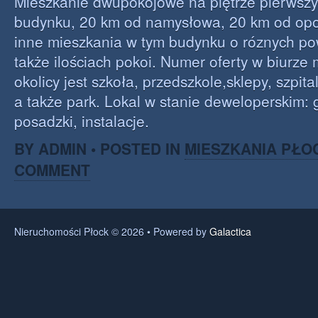
Mieszkanie dwupokojowe na piętrze pierws
budynku, 20 km od namysłowa, 20 km od opo
inne mieszkania w tym budynku o róznych po
także ilościach pokoi. Numer oferty w biurz
okolicy jest szkoła, przedszkole,sklepy, szpita
a także park. Lokal w stanie deweloperskim: 
posadzki, instalacje.
BY ADMIN • POSTED IN
MIESZKANIA PŁO
COMMENT
Nieruchomości Płock © 2026 • Powered by
Galactica